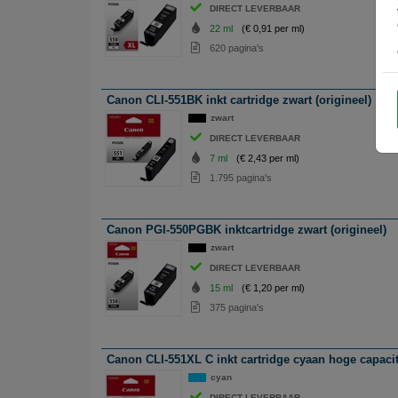
DIRECT LEVERBAAR
22 ml
(€ 0,91 per ml)
620 pagina's
Canon CLI-551BK inkt cartridge zwart (origineel)
zwart
DIRECT LEVERBAAR
7 ml
(€ 2,43 per ml)
1.795 pagina's
Canon PGI-550PGBK inktcartridge zwart (origineel)
zwart
DIRECT LEVERBAAR
15 ml
(€ 1,20 per ml)
375 pagina's
Canon CLI-551XL C inkt cartridge cyaan hoge capacite
cyan
DIRECT LEVERBAAR