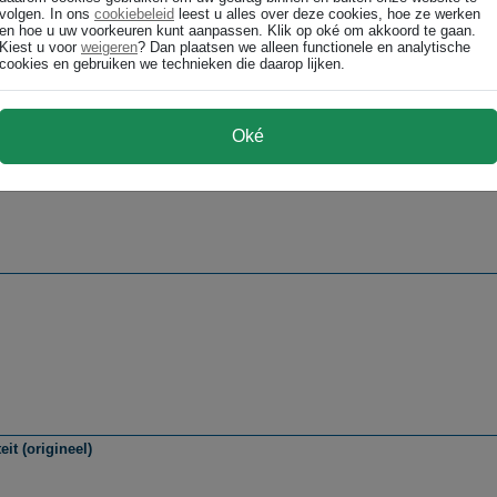
volgen. In ons
cookiebeleid
leest u alles over deze cookies, hoe ze werken
en hoe u uw voorkeuren kunt aanpassen. Klik op oké om akkoord te gaan.
Kiest u voor
weigeren
? Dan plaatsen we alleen functionele en analytische
cookies en gebruiken we technieken die daarop lijken.
Oké
it (origineel)