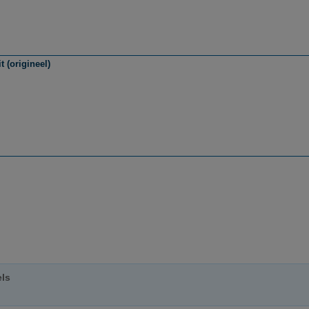
 (origineel)
els