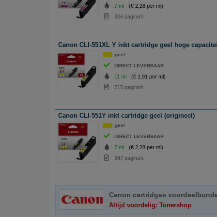
7 ml
(€ 2,28 per ml)
306 pagina's
Canon CLI-551XL Y inkt cartridge geel hoge capaciteit
geel
DIRECT LEVERBAAR
11 ml
(€ 1,91 per ml)
715 pagina's
Canon CLI-551Y inkt cartridge geel (origineel)
geel
DIRECT LEVERBAAR
7 ml
(€ 2,28 per ml)
347 pagina's
Canon cartridges voordeelbund
Altijd voordelig: Tonershop