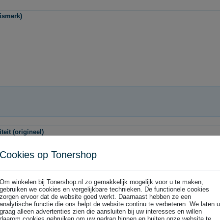
ismerk)
eit (origineel)
Cookies op Tonershop
Om winkelen bij Tonershop.nl zo gemakkelijk mogelijk voor u te maken,
gebruiken we cookies en vergelijkbare technieken. De functionele cookies
zorgen ervoor dat de website goed werkt. Daarnaast hebben ze een
iteit (origineel)
analytische functie die ons helpt de website continu te verbeteren. We laten u
graag alleen advertenties zien die aansluiten bij uw interesses en willen
daarom cookies gebruiken om uw gedrag binnen en buiten onze website te