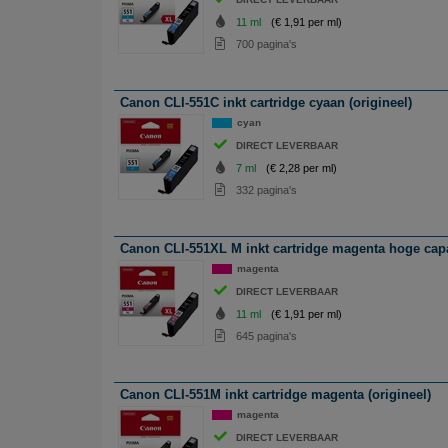
11 ml
(€ 1,91 per ml)
700 pagina's
Canon CLI-551C inkt cartridge cyaan (origineel)
cyan
DIRECT LEVERBAAR
7 ml
(€ 2,28 per ml)
332 pagina's
Canon CLI-551XL M inkt cartridge magenta hoge capac
magenta
DIRECT LEVERBAAR
11 ml
(€ 1,91 per ml)
645 pagina's
Canon CLI-551M inkt cartridge magenta (origineel)
magenta
DIRECT LEVERBAAR