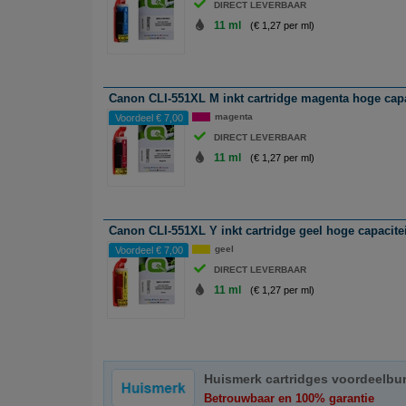
DIRECT LEVERBAAR
11 ml
(€ 1,27 per ml)
Canon CLI-551XL M inkt cartridge magenta hoge capa
magenta
Voordeel € 7,00
DIRECT LEVERBAAR
11 ml
(€ 1,27 per ml)
Canon CLI-551XL Y inkt cartridge geel hoge capacite
geel
Voordeel € 7,00
DIRECT LEVERBAAR
11 ml
(€ 1,27 per ml)
Huismerk cartridges voordeelbu
Betrouwbaar en 100% garantie