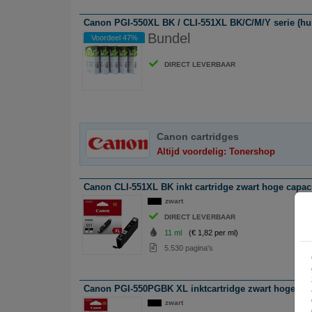
Canon PGI-550XL BK / CLI-551XL BK/C/M/Y serie (hu
Bundel
Voordeel 47%
DIRECT LEVERBAAR
Canon cartridges
Altijd voordelig: Tonershop
Canon CLI-551XL BK inkt cartridge zwart hoge capacit
zwart
DIRECT LEVERBAAR
11 ml
(€ 1,82 per ml)
5.530 pagina's
Canon PGI-550PGBK XL inktcartridge zwart hoge capac
zwart