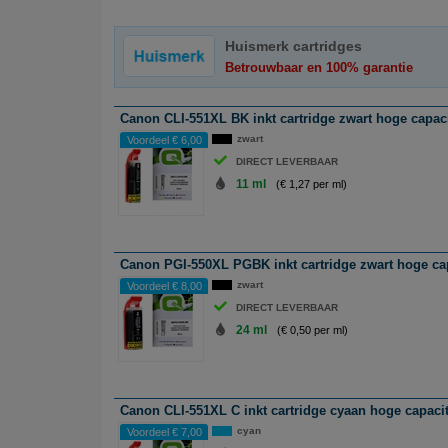
Huismerk cartridges
Betrouwbaar en 100% garantie
Canon CLI-551XL BK inkt cartridge zwart hoge capaci
zwart
Voordeel € 6,00
DIRECT LEVERBAAR
11 ml
(€ 1,27 per ml)
Canon PGI-550XL PGBK inkt cartridge zwart hoge cap
zwart
Voordeel € 8,00
DIRECT LEVERBAAR
24 ml
(€ 0,50 per ml)
Canon CLI-551XL C inkt cartridge cyaan hoge capacit
cyan
Voordeel € 7,00