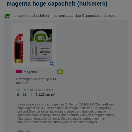
magenta hoge capaciteit (huismerk)
nu cartridges bestellen = morgen, zaterdag 8 augustus al bezorgd!
magenta
Cartridgenummer:
QNCLI-
551XLM
DIRECT LEVERBAAR
11 ml
(€ 1,27 per ml)
Deze magenta inkt cartridge van Q-Nomic (CLI-551M XL) heeft een
hoge capaciteit. U kunt met deze cartridge meer dan 700 pagina’s
printen! Door de hoge capaciteit is deze cartridge ook prima te
gebruiken voor zakelijke doeleinden (afdrukken van een presentatie,
tekstdocumenten, foto’s etc.). De cartridge is perfect voor het
maken van haarscherpe afdrukken op standaard papier.
Q-Nomic