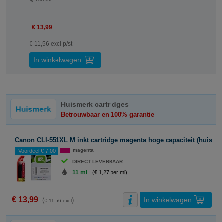
€ 13,99
€ 11,56 excl p/st
In winkelwagen
Huismerk cartridges
Betrouwbaar en 100% garantie
Canon CLI-551XL M inkt cartridge magenta hoge capaciteit (huisme
magenta
Voordeel € 7,00
DIRECT LEVERBAAR
11 ml
(€ 1,27 per ml)
€ 13,99
In winkelwagen
(
)
€ 11,56 excl