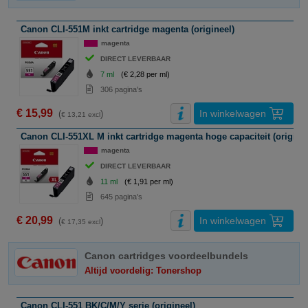
Canon CLI-551M inkt cartridge magenta (origineel)
magenta
DIRECT LEVERBAAR
7 ml
(€ 2,28 per ml)
306 pagina's
€ 15,99
In winkelwagen
(
)
€ 13,21 excl
Canon CLI-551XL M inkt cartridge magenta hoge capaciteit (originee
magenta
DIRECT LEVERBAAR
11 ml
(€ 1,91 per ml)
645 pagina's
€ 20,99
In winkelwagen
(
)
€ 17,35 excl
Canon cartridges voordeelbundels
Altijd voordelig: Tonershop
Canon CLI-551 BK/C/M/Y serie (origineel)