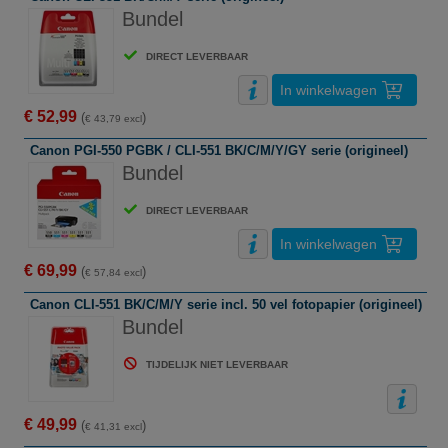
Bundel
DIRECT LEVERBAAR
In winkelwagen
€ 52,99
(
)
€ 43,79 excl
Canon PGI-550 PGBK / CLI-551 BK/C/M/Y/GY serie (origineel)
Bundel
DIRECT LEVERBAAR
In winkelwagen
€ 69,99
(
)
€ 57,84 excl
Canon CLI-551 BK/C/M/Y serie incl. 50 vel fotopapier (origineel)
Bundel
TIJDELIJK NIET LEVERBAAR
€ 49,99
(
)
€ 41,31 excl