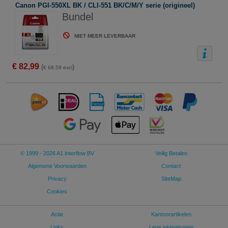
Canon PGI-550XL BK / CLI-551 BK/C/M/Y serie (origineel)
Bundel
NIET MEER LEVERBAAR
€ 82,99
(
)
€ 68,59 excl
© 1999 - 2026 A1 Interflow BV
Veilig Betalen
Algemene Voorwaarden
Contact
Privacy
SiteMap
Cookies
Actie
Kantoorartikelen
Links
Lege inktpatronen