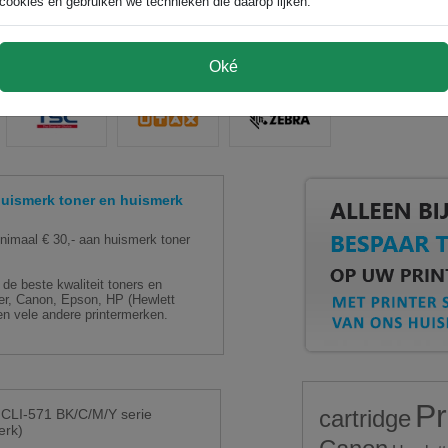
cookies en gebruiken we technieken die daarop lijken.
Oké
ismerk toner en huismerk
aal € 30,- aan huismerk toner
de beste kwaliteit toners en
ther, Canon, Epson, HP (Hewlett
n vele andere printermerken.
Pr
cartridge
CLI-571 BK/C/M/Y serie
erk)