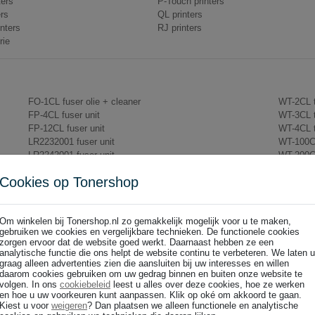
ters
P-Touch printers
ers
QL printers
nters
RJ printers
rie
FO-1CL fuser olie + cleaner
WT-2CL 
FP-4CL fuser unit
WT-3CL 
FP-12CL fuser unit
WT-4CL 
LR2232001 fuser unit
WT-100C
LR2242001 fuser unit
WT-200C
LY2488001 fuser unit
WT-220C
Cookies op Tonershop
LY6754001 fuser unit
WT-223C
LY7902001 fuser unit
WT-300C
MC-3000
WT-320C
Om winkelen bij Tonershop.nl zo gemakkelijk mogelijk voor u te maken,
WT-1CL toner opvangbak
gebruiken we cookies en vergelijkbare technieken. De functionele cookies
zorgen ervoor dat de website goed werkt. Daarnaast hebben ze een
analytische functie die ons helpt de website continu te verbeteren. We laten u
graag alleen advertenties zien die aansluiten bij uw interesses en willen
daarom cookies gebruiken om uw gedrag binnen en buiten onze website te
volgen. In ons
cookiebeleid
leest u alles over deze cookies, hoe ze werken
en hoe u uw voorkeuren kunt aanpassen. Klik op oké om akkoord te gaan.
Kiest u voor
weigeren
? Dan plaatsen we alleen functionele en analytische