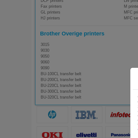
DCP printers
LW prin
Fax printers
M print
GL printers
MFC pri
HJ printers
MFC se
Brother Overige printers
3015
9030
9050
9060
9090
BU-100CL transfer belt
BU-200CL transfer belt
BU-220CL transfer belt
BU-300CL transfer belt
BU-320CL transfer belt