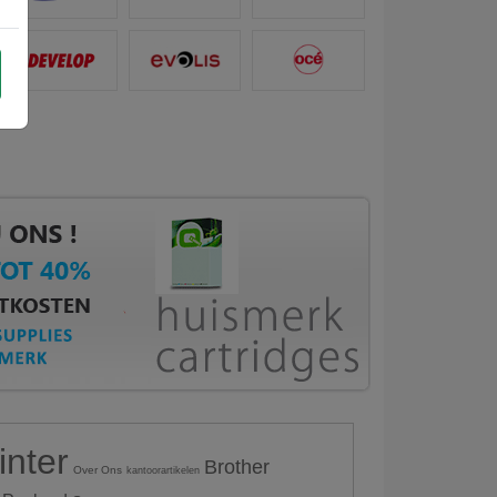
inter
Brother
Over Ons
kantoorartikelen