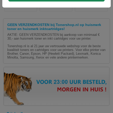
GEEN VERZENDKOSTEN bij Tonershop.nl op huismerk
toner en huismerk inktcartridges!
AKTIE: GEEN VERZENDKOSTEN bij aankoop van minimaal €
30,- aan huismerk toner en inkt cartridges voor uw printer.
Tonershop.nl is al 21 jaar uw vertrouwde webshop voor de beste
kwaliteit toners en cartridges voor uw printers. Voor elke printer van
Brother, Canon, Epson, HP (Hewlett Packard), Lexmark, Konica
Minolta, Samsung, Xerox en vele andere printermerken.