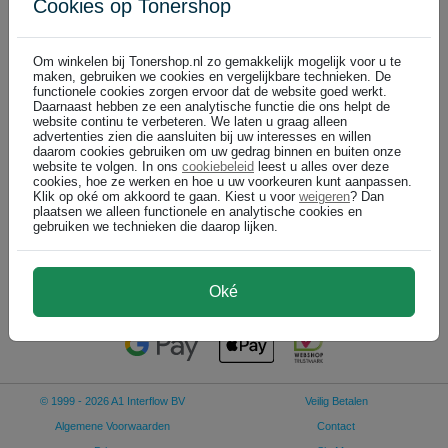
Cookies op Tonershop
Zebra overige supplies
Om winkelen bij Tonershop.nl zo gemakkelijk mogelijk voor u te
maken, gebruiken we cookies en vergelijkbare technieken. De
functionele cookies zorgen ervoor dat de website goed werkt.
Daarnaast hebben ze een analytische functie die ons helpt de
Zebra Z-Select 2000D label (800262-075) 57mm x 19mm 12 rollen (or
website continu te verbeteren. We laten u graag alleen
advertenties zien die aansluiten bij uw interesses en willen
daarom cookies gebruiken om uw gedrag binnen en buiten onze
LEVERING IN 2 DAGEN
website te volgen. In ons
cookiebeleid
leest u alles over deze
19 mm
cookies, hoe ze werken en hoe u uw voorkeuren kunt aanpassen.
Klik op oké om akkoord te gaan. Kiest u voor
weigeren
? Dan
57 mm
plaatsen we alleen functionele en analytische cookies en
gebruiken we technieken die daarop lijken.
€ 159,99
In winkelwagen
(
)
€ 132,22 excl
Oké
© 1999 - 2026 A1 Interflow BV
Veilig Betalen
Algemene Voorwaarden
Contact