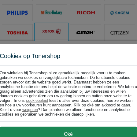
t Centre printers
Office Fax printers
t printers
Overige printers
Cookies op Tonershop
h printers
Phaser printers
re printers
PrimeLink
Om winkelen bij Tonershop.nl zo gemakkelijk mogelijk voor u te maken,
gebruiken we cookies en vergelijkbare technieken. De functionele cookies
zorgen ervoor dat de website goed werkt. Daarnaast hebben ze een
analytische functie die ons helpt de website continu te verbeteren. We laten u
graag alleen advertenties zien die aansluiten bij uw interesses en willen
Office Fax LF8140
Office F
daarom cookies gebruiken om uw gedrag binnen en buiten onze website te
Office Fax LF8145
Office F
volgen. In ons
cookiebeleid
leest u alles over deze cookies, hoe ze werken
Office Fax LF8190
Office F
en hoe u uw voorkeuren kunt aanpassen. Klik op oké om akkoord te gaan.
Kiest u voor
weigeren
? Dan plaatsen we alleen functionele en analytische
cookies en gebruiken we technieken die daarop lijken.
Oké