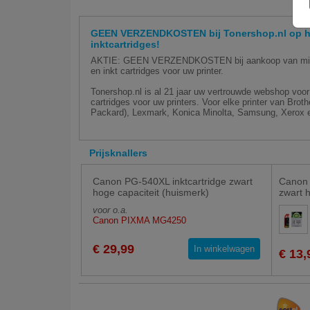
GEEN VERZENDKOSTEN bij Tonershop.nl op hu
inktcartridges!
AKTIE: GEEN VERZENDKOSTEN bij aankoop van minim
en inkt cartridges voor uw printer.
Tonershop.nl is al 21 jaar uw vertrouwde webshop voor 
cartridges voor uw printers. Voor elke printer van Bro
Packard), Lexmark, Konica Minolta, Samsung, Xerox e
Prijsknallers
Canon PG-540XL inktcartridge zwart
Canon 
hoge capaciteit (huismerk)
zwart 
voor o.a.
Canon PIXMA MG4250
€ 29,99
In winkelwagen
€ 13,