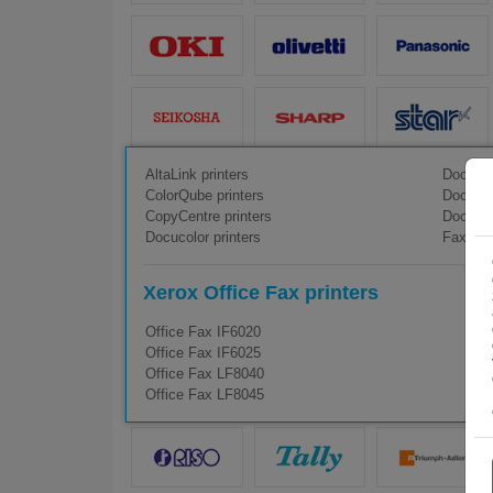
AltaLink printers
Documen
ColorQube printers
DocuPrin
CopyCentre printers
DocuTec
Docucolor printers
FaxCent
Xerox Office Fax printers
Office Fax IF6020
Office Fax IF6025
Office Fax LF8040
Office Fax LF8045