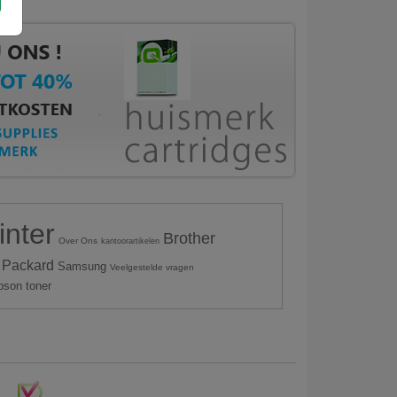
inter
Brother
Over Ons
kantoorartikelen
 Packard
Samsung
Veelgestelde vragen
pson toner