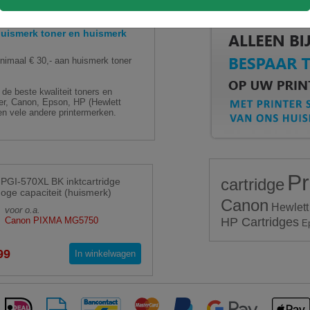
ismerk toner en huismerk
aal € 30,- aan huismerk toner
de beste kwaliteit toners en
ther, Canon, Epson, HP (Hewlett
n vele andere printermerken.
Pr
cartridge
PGI-570XL BK inktcartridge
hoge capaciteit (huismerk)
Canon
Hewlett
voor o.a.
Canon PIXMA MG5750
HP Cartridges
E
99
In winkelwagen