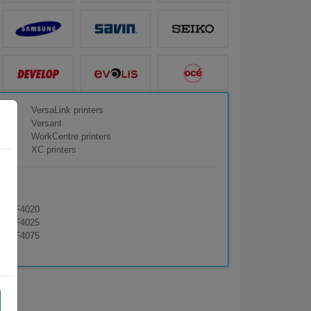
VersaLink printers
Versant
WorkCentre printers
XC printers
ax TF4020
ax TF4025
ax TF4075