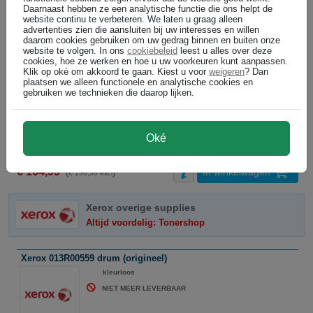
Daarnaast hebben ze een analytische functie die ons helpt de
Bel voor levertijd +31 26 3193981
website continu te verbeteren. We laten u graag alleen
advertenties zien die aansluiten bij uw interesses en willen
daarom cookies gebruiken om uw gedrag binnen en buiten onze
website te volgen. In ons
cookiebeleid
leest u alles over deze
cookies, hoe ze werken en hoe u uw voorkeuren kunt aanpassen.
€ 201,99
In winkelwagen
(
)
€ 166,93 excl
Klik op oké om akkoord te gaan. Kiest u voor
weigeren
? Dan
plaatsen we alleen functionele en analytische cookies en
Xerox 006R90283 toner cartridge geel ( 4 stuks ) origineel
gebruiken we technieken die daarop lijken.
geel
Bel voor levertijd +31 26 3193981
Oké
€ 164,99
In winkelwagen
(
)
€ 136,36 excl
Xerox overige supplies
Altijd voordelig: Tonershop
Xerox 013R00559 drum (origineel)
ABC
kleurloos
NIET MEER LEVERBAAR