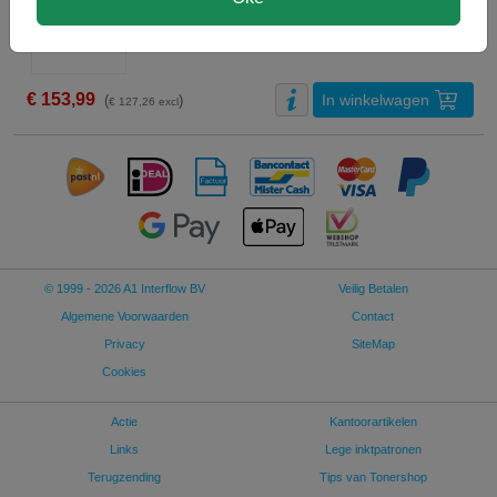
Bel voor levertijd +31 26 3193981
24.000 pagina's
€ 153,99
In winkelwagen
(
)
€ 127,26 excl
© 1999 - 2026 A1 Interflow BV
Veilig Betalen
Algemene Voorwaarden
Contact
Privacy
SiteMap
Cookies
Actie
Kantoorartikelen
Links
Lege inktpatronen
Terugzending
Tips van Tonershop