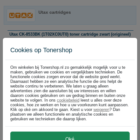
Utax cartridges
Utax CK-8533BK (1T02XC0UT0) toner cartridge zwart (origineel)
zwart
Bel voor levertijd +31 26 3193981
Cookies op Tonershop
40.000 pagina's
Om winkelen bij Tonershop.nl zo gemakkelijk mogelijk voor u te
€ 184,99
In winkelwagen
maken, gebruiken we cookies en vergelijkbare technieken. De
(
)
€ 152,88 excl
functionele cookies zorgen ervoor dat de website goed werkt.
Daarnaast hebben ze een analytische functie die ons helpt de
Utax CK-8533M (1T02XCBUT0) toner cartridge magenta (origineel)
website continu te verbeteren. We laten u graag alleen
magenta
advertenties zien die aansluiten bij uw interesses en willen
daarom cookies gebruiken om uw gedrag binnen en buiten onze
Bel voor levertijd +31 26 3193981
website te volgen. In ons
cookiebeleid
leest u alles over deze
24.000 pagina's
cookies, hoe ze werken en hoe u uw voorkeuren kunt aanpassen.
Klik op oké om akkoord te gaan. Kiest u voor
weigeren
? Dan
plaatsen we alleen functionele en analytische cookies en
gebruiken we technieken die daarop lijken.
€ 153,99
In winkelwagen
(
)
€ 127,26 excl
Utax CK-8533Y (1T02XCAUT0) toner cartridge geel (origineel)
geel
Oké