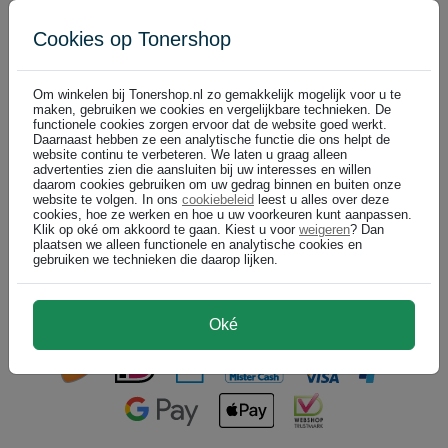
nu cartridges bestellen = morgen, vrijdag 7 augustus al bezorgd!
Cookies op Tonershop
Om winkelen bij Tonershop.nl zo gemakkelijk mogelijk voor u te
Utax cartridges
maken, gebruiken we cookies en vergelijkbare technieken. De
functionele cookies zorgen ervoor dat de website goed werkt.
Daarnaast hebben ze een analytische functie die ons helpt de
website continu te verbeteren. We laten u graag alleen
advertenties zien die aansluiten bij uw interesses en willen
Utax 4413510010 toner cartridge zwart (origineel)
daarom cookies gebruiken om uw gedrag binnen en buiten onze
zwart
website te volgen. In ons
cookiebeleid
leest u alles over deze
cookies, hoe ze werken en hoe u uw voorkeuren kunt aanpassen.
DIRECT LEVERBAAR
Klik op oké om akkoord te gaan. Kiest u voor
weigeren
? Dan
7.200 pagina's
plaatsen we alleen functionele en analytische cookies en
gebruiken we technieken die daarop lijken.
€ 163,99
In winkelwagen
(
)
€ 135,53 excl
Oké