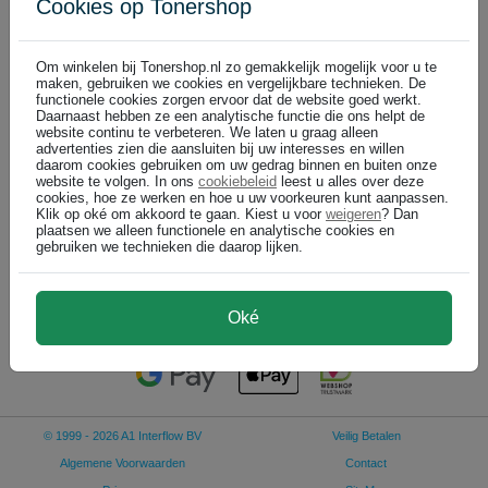
Cookies op Tonershop
Utax overige supplies
Om winkelen bij Tonershop.nl zo gemakkelijk mogelijk voor u te
maken, gebruiken we cookies en vergelijkbare technieken. De
functionele cookies zorgen ervoor dat de website goed werkt.
Daarnaast hebben ze een analytische functie die ons helpt de
Utax 601510007 toner opvangbak (origineel)
website continu te verbeteren. We laten u graag alleen
advertenties zien die aansluiten bij uw interesses en willen
daarom cookies gebruiken om uw gedrag binnen en buiten onze
Bel voor levertijd +31 26 3193981
website te volgen. In ons
cookiebeleid
leest u alles over deze
60.000 pagina's
cookies, hoe ze werken en hoe u uw voorkeuren kunt aanpassen.
Klik op oké om akkoord te gaan. Kiest u voor
weigeren
? Dan
plaatsen we alleen functionele en analytische cookies en
gebruiken we technieken die daarop lijken.
€ 19,99
In winkelwagen
(
)
€ 16,52 excl
Oké
© 1999 - 2026 A1 Interflow BV
Veilig Betalen
Algemene Voorwaarden
Contact