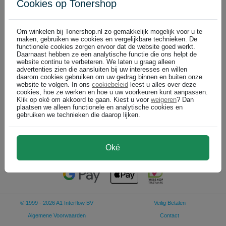
Cookies op Tonershop
Kyocera-Mita cartridges
100% productgarantie
Om winkelen bij Tonershop.nl zo gemakkelijk mogelijk voor u te
maken, gebruiken we cookies en vergelijkbare technieken. De
functionele cookies zorgen ervoor dat de website goed werkt.
Daarnaast hebben ze een analytische functie die ons helpt de
Kyocera Mita 37045010 toner cartridge zwart (origineel)
website continu te verbeteren. We laten u graag alleen
zwart
advertenties zien die aansluiten bij uw interesses en willen
daarom cookies gebruiken om uw gedrag binnen en buiten onze
NIET MEER LEVERBAAR
website te volgen. In ons
cookiebeleid
leest u alles over deze
1.000 pagina's
cookies, hoe ze werken en hoe u uw voorkeuren kunt aanpassen.
Klik op oké om akkoord te gaan. Kiest u voor
weigeren
? Dan
plaatsen we alleen functionele en analytische cookies en
gebruiken we technieken die daarop lijken.
€ 38,99
(
)
€ 32,22 excl
Oké
© 1999 - 2026 A1 Interflow BV
Veilig Betalen
Algemene Voorwaarden
Contact