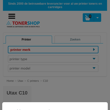
Sinds 2000 de betrouwbare leverancier voor al uw printer toners en
cartridges
0
Printer
Zoeken
printer merk
printer type
printer model
Home
Utax
C printers
C10
Utax C10