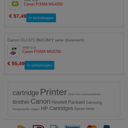
Canon PIXMA MG4250
€ 57,49
In winkelwagen
Canon CLI-571 BK/C/M/Y serie (huismerk)
voor o.a.
Canon PIXMA MG5750
€ 55,49
In winkelwagen
Printer
cartridge
Over Ons
kantoorartikelen
Canon
Brother
Hewlett Packard
Samsung
HP Cartridges
Epson toner
Veelgestelde vragen