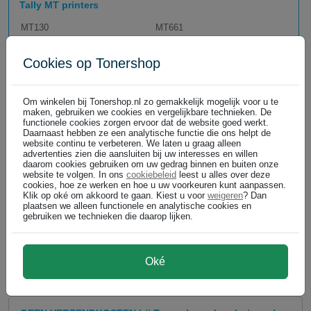
Tally MT printers
MT130
MT661
MT131
MT690
MT150
MT691
Cookies op Tonershop
MT151
MT904
MT600
MT904+
MT645
MT905
Om winkelen bij Tonershop.nl zo gemakkelijk mogelijk voor u te
MT660
MT906
maken, gebruiken we cookies en vergelijkbare technieken. De
MT908
functionele cookies zorgen ervoor dat de website goed werkt.
Daarnaast hebben ze een analytische functie die ons helpt de
MT911
website continu te verbeteren. We laten u graag alleen
MT8008
advertenties zien die aansluiten bij uw interesses en willen
MT8008 N
daarom cookies gebruiken om uw gedrag binnen en buiten onze
MT9025
website te volgen. In ons
cookiebeleid
leest u alles over deze
cookies, hoe ze werken en hoe u uw voorkeuren kunt aanpassen.
Klik op oké om akkoord te gaan. Kiest u voor
weigeren
? Dan
plaatsen we alleen functionele en analytische cookies en
gebruiken we technieken die daarop lijken.
Oké