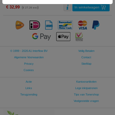
€ 32,99
In winkelwagen
(
)
€ 27,26 excl
© 1999 - 2026 A1 Interflow BV
Veilig Betalen
Algemene Voorwaarden
Contact
Privacy
SiteMap
Cookies
Actie
Kantoorartikelen
Links
Lege inktpatronen
Terugzending
Tips van Tonershop
Veelgestelde vragen