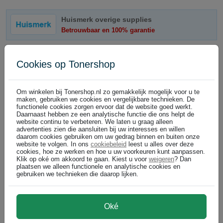
Huismerk overige supplies
Betrouwbaar en 100% garantie
Seikosha 95520 inktlint zwart (huismerk)
Cookies op Tonershop
zwart
Voordeel € 20,00
DIRECT LEVERBAAR
Om winkelen bij Tonershop.nl zo gemakkelijk mogelijk voor u te
maken, gebruiken we cookies en vergelijkbare technieken. De
functionele cookies zorgen ervoor dat de website goed werkt.
Daarnaast hebben ze een analytische functie die ons helpt de
€ 12,99
In winkelwagen
(
)
€ 10,74 excl
website continu te verbeteren. We laten u graag alleen
advertenties zien die aansluiten bij uw interesses en willen
daarom cookies gebruiken om uw gedrag binnen en buiten onze
Seikosha overige supplies
website te volgen. In ons
cookiebeleid
leest u alles over deze
cookies, hoe ze werken en hoe u uw voorkeuren kunt aanpassen.
100% productgarantie
Klik op oké om akkoord te gaan. Kiest u voor
weigeren
? Dan
plaatsen we alleen functionele en analytische cookies en
gebruiken we technieken die daarop lijken.
Seikosha 95520 inktlint zwart (origineel)
zwart
Bel voor levertijd +31 26 3193981
Oké