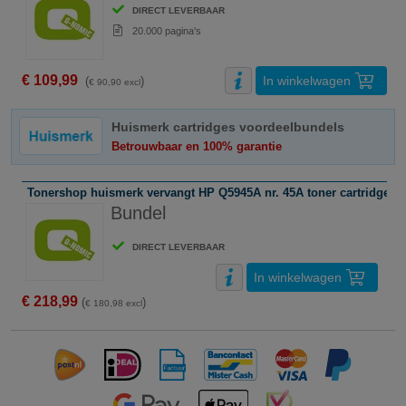
DIRECT LEVERBAAR
20.000 pagina's
€ 109,99
In winkelwagen
(
)
€ 90,90 excl
Huismerk cartridges voordeelbundels
Betrouwbaar en 100% garantie
Tonershop huismerk vervangt HP Q5945A nr. 45A toner cartridge zw
Bundel
DIRECT LEVERBAAR
In winkelwagen
€ 218,99
(
)
€ 180,98 excl