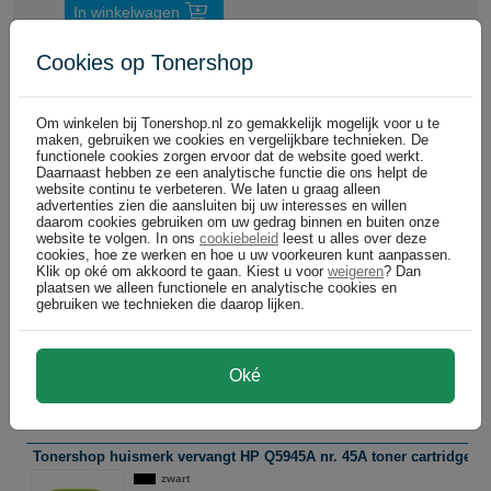
In winkelwagen
Cookies op Tonershop
HP cartridges
Om winkelen bij Tonershop.nl zo gemakkelijk mogelijk voor u te
Altijd voordelig: Tonershop
maken, gebruiken we cookies en vergelijkbare technieken. De
functionele cookies zorgen ervoor dat de website goed werkt.
Daarnaast hebben ze een analytische functie die ons helpt de
website continu te verbeteren. We laten u graag alleen
HP Q5945A toner cartridge zwart nr. 45A (origineel)
advertenties zien die aansluiten bij uw interesses en willen
zwart
daarom cookies gebruiken om uw gedrag binnen en buiten onze
website te volgen. In ons
cookiebeleid
leest u alles over deze
DIRECT LEVERBAAR
cookies, hoe ze werken en hoe u uw voorkeuren kunt aanpassen.
18.000 pagina's
Klik op oké om akkoord te gaan. Kiest u voor
weigeren
? Dan
plaatsen we alleen functionele en analytische cookies en
gebruiken we technieken die daarop lijken.
€ 218,99
In winkelwagen
(
)
€ 180,98 excl
Oké
Huismerk cartridges
Betrouwbaar en 100% garantie
Tonershop huismerk vervangt HP Q5945A nr. 45A toner cartridge zw
zwart