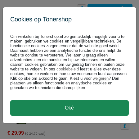
€ 20,99
In winkelwagen
(
)
€ 17,35 excl
Cookies op Tonershop
HP CB323EE inktcartridge cyaan hoge capaciteit nr. 364XL (originee
cyan
NIET MEER LEVERBAAR
Om winkelen bij Tonershop.nl zo gemakkelijk mogelijk voor u te
6 ml
(€ 4,33 per ml)
maken, gebruiken we cookies en vergelijkbare technieken. De
functionele cookies zorgen ervoor dat de website goed werkt.
750 pagina's
Daarnaast hebben ze een analytische functie die ons helpt de
website continu te verbeteren. We laten u graag alleen
€ 25,99
(
)
€ 21,48 excl
advertenties zien die aansluiten bij uw interesses en willen
daarom cookies gebruiken om uw gedrag binnen en buiten onze
website te volgen. In ons
cookiebeleid
leest u alles over deze
HP cartridges voordeelbundels
cookies, hoe ze werken en hoe u uw voorkeuren kunt aanpassen.
Klik op oké om akkoord te gaan. Kiest u voor
weigeren
? Dan
Altijd voordelig: Tonershop
plaatsen we alleen functionele en analytische cookies en
gebruiken we technieken die daarop lijken.
HP CH082EE serie nr. 364 ( C / M / Y incl. 85 vel foto papier ) origin
Bundel
Oké
NIET MEER LEVERBAAR
€ 29,99
(
)
€ 24,79 excl