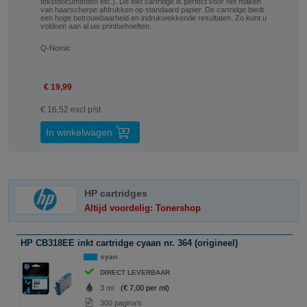
tekstdocumenten etc.). De inkt cartridge is perfect voor het maken
van haarscherpe afdrukken op standaard papier. De cartridge biedt
een hoge betrouwbaarheid en indrukwekkende resultaten. Zo kunt u
voldoen aan al uw printbehoeften.
Q-Nomic
€ 19,99
€ 16,52 excl p/st
In winkelwagen
HP cartridges
Altijd voordelig: Tonershop
HP CB318EE inkt cartridge cyaan nr. 364 (origineel)
cyan
DIRECT LEVERBAAR
3 ml
(€ 7,00 per ml)
300 pagina's