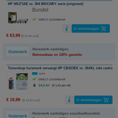
HP N9J73AE nr. 364 BK/C/M/Y serie (origineel)
Bundel
DIRECT LEVERBAAR
In winkelwagen
€ 63,99
(
)
€ 52,88 excl
Huismerk cartridges
Betrouwbaar en 100% garantie
Tonershop huismerk vervangt HP CB323EE nr. 364XL inkt cartridge
cyan
DIRECT LEVERBAAR
14,2 ml
(€ 1,41 per ml)
€ 19,99
In winkelwagen
(
)
€ 16,52 excl
Huismerk cartridges voordeelbundels