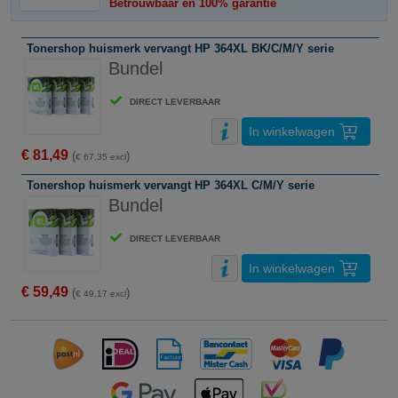
Betrouwbaar en 100% garantie
Tonershop huismerk vervangt HP 364XL BK/C/M/Y serie
Bundel
DIRECT LEVERBAAR
In winkelwagen
€ 81,49
(
)
€ 67,35 excl
Tonershop huismerk vervangt HP 364XL C/M/Y serie
Bundel
DIRECT LEVERBAAR
In winkelwagen
€ 59,49
(
)
€ 49,17 excl