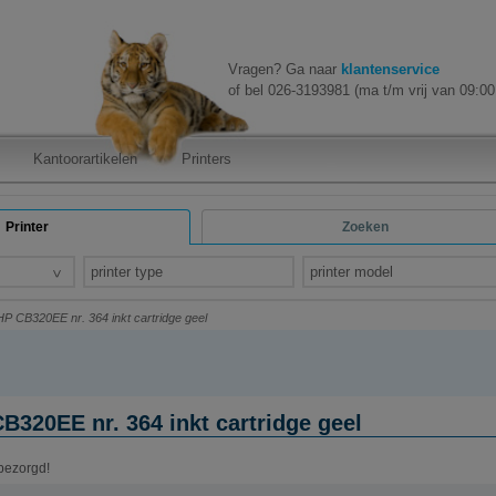
Vragen? Ga naar
klantenservice
of bel 026-3193981 (ma t/m vrij van 09:00 
Kantoorartikelen
Printers
Printer
Zoeken
printer type
printer model
P CB320EE nr. 364 inkt cartridge geel
320EE nr. 364 inkt cartridge geel
 bezorgd!