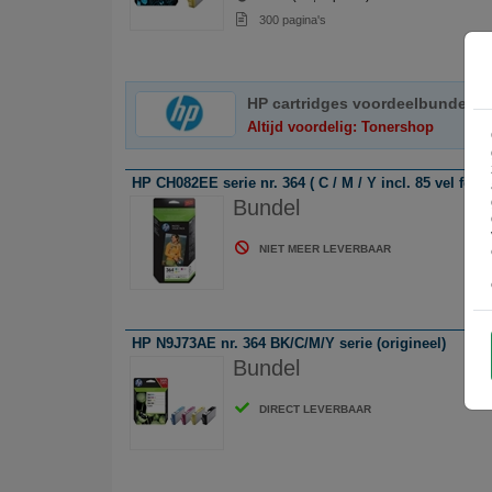
300 pagina's
HP cartridges voordeelbundels
Altijd voordelig: Tonershop
HP CH082EE serie nr. 364 ( C / M / Y incl. 85 vel foto 
Bundel
NIET MEER LEVERBAAR
HP N9J73AE nr. 364 BK/C/M/Y serie (origineel)
Bundel
DIRECT LEVERBAAR