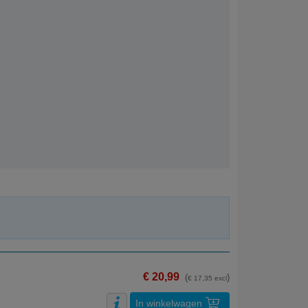
€ 20,99
(
)
€ 17,35 excl
In winkelwagen