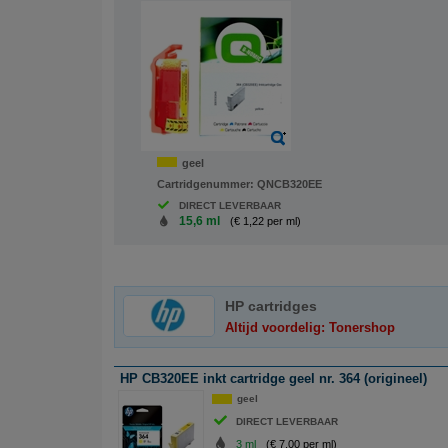
geel
Cartridgenummer:
QNCB320EE
DIRECT LEVERBAAR
15,6 ml
(€ 1,22 per ml)
HP cartridges
Altijd voordelig: Tonershop
HP CB320EE inkt cartridge geel nr. 364 (origineel)
geel
DIRECT LEVERBAAR
3 ml
(€ 7,00 per ml)