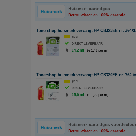
Huismerk cartridges
Betrouwbaar en 100% garantie
Tonershop huismerk vervangt HP CB325EE nr. 364XL i
geel
DIRECT LEVERBAAR
14,2 ml
(€ 1,41 per ml)
Tonershop huismerk vervangt HP CB320EE nr. 364 ink
geel
DIRECT LEVERBAAR
15,6 ml
(€ 1,22 per ml)
Huismerk cartridges voordeelbu
Betrouwbaar en 100% garantie