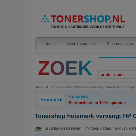
Home
Over Tonershop
Klantenservice
printer merk
Home
>
Huismerk
>
inkt cartridges
>
Tonershop huismerk vervangt H
Huismerk
Betrouwbaar en 100% garantie
Tonershop huismerk vervangt HP CB
nu cartridges bestellen = morgen, vrijdag 7 augustus al