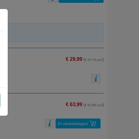
€ 29,99
(
)
€ 24,79 excl
€ 63,99
(
)
€ 52,88 excl
In winkelwagen