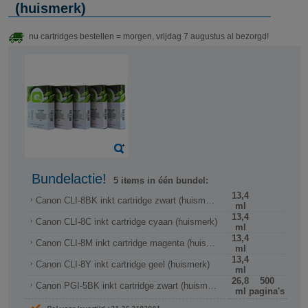
(huismerk)
nu cartridges bestellen = morgen, vrijdag 7 augustus al bezorgd!
Bundelactie!
5 items in één bundel:
13,4
Canon CLI-8BK inkt cartridge zwart (huismerk)
ml
13,4
Canon CLI-8C inkt cartridge cyaan (huismerk)
ml
13,4
Canon CLI-8M inkt cartridge magenta (huismerk)
ml
13,4
Canon CLI-8Y inkt cartridge geel (huismerk)
ml
26,8
500
Canon PGI-5BK inkt cartridge zwart (huismerk)
ml
pagina's