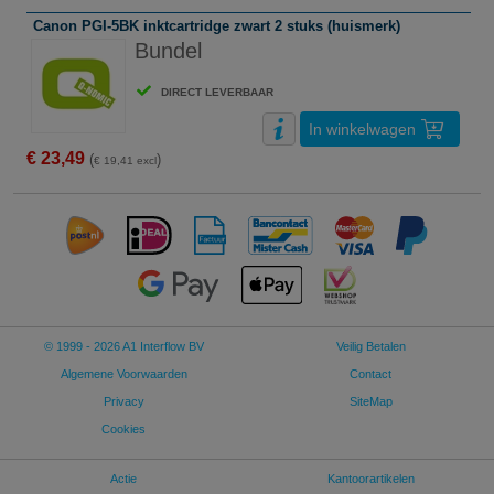
Canon PGI-5BK inktcartridge zwart 2 stuks (huismerk)
Bundel
DIRECT LEVERBAAR
In winkelwagen
€ 23,49
(
)
€ 19,41 excl
© 1999 - 2026 A1 Interflow BV
Veilig Betalen
Algemene Voorwaarden
Contact
Privacy
SiteMap
Cookies
Actie
Kantoorartikelen