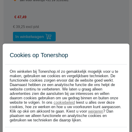
Bel voor levertijd +31 26 3193981
€ 47,49
€ 39,25 excl p/st
In winkelwagen
Cookies op Tonershop
Huismerk cartridges voordeelbundels
Om winkelen bij Tonershop.nl zo gemakkelijk mogelijk voor u te
Betrouwbaar en 100% garantie
maken, gebruiken we cookies en vergelijkbare technieken. De
functionele cookies zorgen ervoor dat de website goed werkt.
Daarnaast hebben ze een analytische functie die ons helpt de
website continu te verbeteren. We laten u graag alleen
Canon CLI-8 serie ( C / M / Y ) huismerk
advertenties zien die aansluiten bij uw interesses en willen
Bundel
daarom cookies gebruiken om uw gedrag binnen en buiten onze
website te volgen. In ons
cookiebeleid
leest u alles over deze
cookies, hoe ze werken en hoe u uw voorkeuren kunt aanpassen.
Bel voor levertijd +31 26 3193981
Klik op oké om akkoord te gaan. Kiest u voor
weigeren
? Dan
plaatsen we alleen functionele en analytische cookies en
In winkelwagen
gebruiken we technieken die daarop lijken.
€ 26,49
(
)
€ 21,89 excl