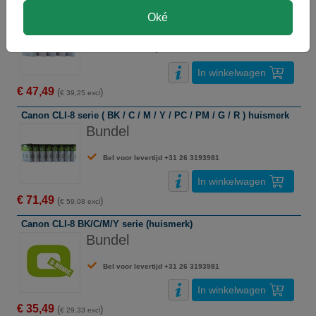
Canon PGI-5 BK / CLI-8 BK/C/M/Y serie (huismerk)
Oké
Bundel
Bel voor levertijd +31 26 3193981
In winkelwagen
€ 47,49
(
)
€ 39,25 excl
Canon CLI-8 serie ( BK / C / M / Y / PC / PM / G / R ) huismerk
Bundel
Bel voor levertijd +31 26 3193981
In winkelwagen
€ 71,49
(
)
€ 59,08 excl
Canon CLI-8 BK/C/M/Y serie (huismerk)
Bundel
Bel voor levertijd +31 26 3193981
In winkelwagen
€ 35,49
(
)
€ 29,33 excl