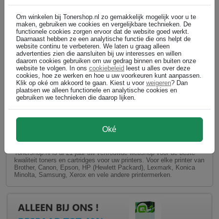
Om winkelen bij Tonershop.nl zo gemakkelijk mogelijk voor u te
maken, gebruiken we cookies en vergelijkbare technieken. De
functionele cookies zorgen ervoor dat de website goed werkt.
Daarnaast hebben ze een analytische functie die ons helpt de
website continu te verbeteren. We laten u graag alleen
advertenties zien die aansluiten bij uw interesses en willen
daarom cookies gebruiken om uw gedrag binnen en buiten onze
website te volgen. In ons
cookiebeleid
leest u alles over deze
cookies, hoe ze werken en hoe u uw voorkeuren kunt aanpassen.
Klik op oké om akkoord te gaan. Kiest u voor
weigeren
? Dan
plaatsen we alleen functionele en analytische cookies en
gebruiken we technieken die daarop lijken.
GEEN VERZENDKOSTEN bij Tonershop.nl op huismerk
toner en huismerk inktcartridges!
Oké
AKTIE: GEEN VERZENDKOSTEN bij aankoop van minimaal €
30,- aan huismerk toner en inkt cartridges voor uw printer.
Tonershop.nl is al 21 jaar uw vertrouwde webshop voor de beste
kwaliteit toners en cartridges voor uw printers. Voor elke printer van
Brother, Canon, Epson, HP (Hewlett Packard), Lexmark, Konica
Minolta, Samsung, Xerox en vele andere printermerken.