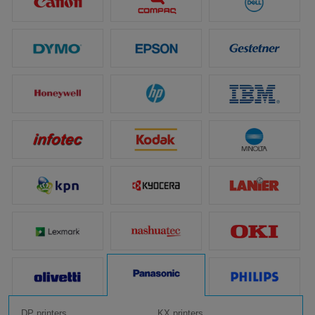
DP printers
KX printers