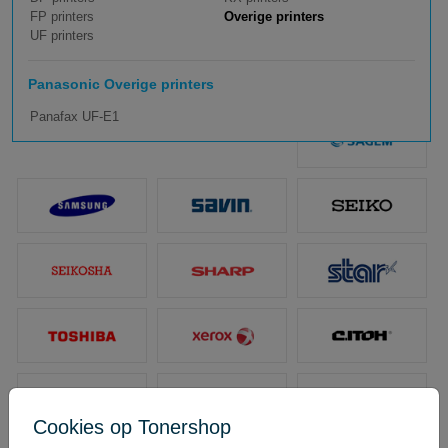
FP printers
Overige printers
UF printers
Panasonic Overige printers
Panafax UF-E1
Cookies op Tonershop