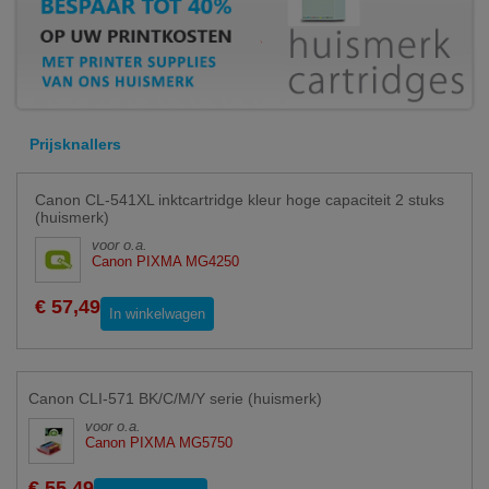
Prijsknallers
Canon CL-541XL inktcartridge kleur hoge capaciteit 2 stuks
(huismerk)
voor o.a.
Canon PIXMA MG4250
€ 57,49
In winkelwagen
Canon CLI-571 BK/C/M/Y serie (huismerk)
voor o.a.
Canon PIXMA MG5750
€ 55,49