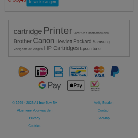
In winkelwagen
Printer
cartridge
Over Ons
kantoorartikelen
Canon
Brother
Hewlett Packard
Samsung
HP Cartridges
Epson toner
Veelgestelde vragen
© 1999 - 2026 A1 Interflow BV
Veilig Betalen
Algemene Voorwaarden
Contact
Privacy
SiteMap
Cookies