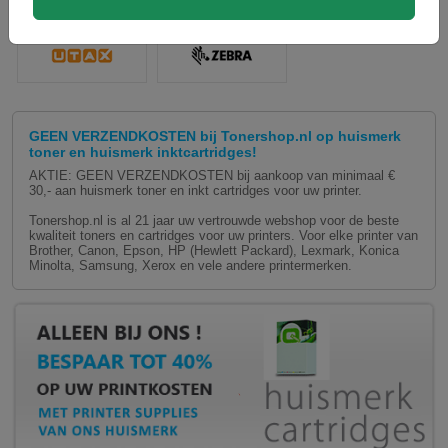
GEEN VERZENDKOSTEN bij Tonershop.nl op huismerk
toner en huismerk inktcartridges!
AKTIE: GEEN VERZENDKOSTEN bij aankoop van minimaal €
30,- aan huismerk toner en inkt cartridges voor uw printer.
Tonershop.nl is al 21 jaar uw vertrouwde webshop voor de beste
kwaliteit toners en cartridges voor uw printers. Voor elke printer van
Brother, Canon, Epson, HP (Hewlett Packard), Lexmark, Konica
Minolta, Samsung, Xerox en vele andere printermerken.