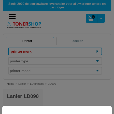
Sinds 2000 de betrouwbare leverancier voor al uw printer toners en
cartridges
0
Printer
Zoeken
printer merk
printer type
printer model
Home
Lanier
LD printers
LD090
Lanier LD090