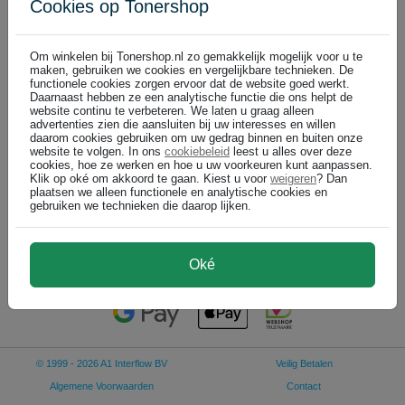
Cookies op Tonershop
Ricoh cartridges
Altijd voordelig: Tonershop
Om winkelen bij Tonershop.nl zo gemakkelijk mogelijk voor u te
maken, gebruiken we cookies en vergelijkbare technieken. De
functionele cookies zorgen ervoor dat de website goed werkt.
Daarnaast hebben ze een analytische functie die ons helpt de
Ricoh Type 8205D / 885344 toner cartridge zwart (origineel)
website continu te verbeteren. We laten u graag alleen
zwart
advertenties zien die aansluiten bij uw interesses en willen
daarom cookies gebruiken om uw gedrag binnen en buiten onze
Bel voor levertijd +31 26 3193981
website te volgen. In ons
cookiebeleid
leest u alles over deze
55.000 pagina's
cookies, hoe ze werken en hoe u uw voorkeuren kunt aanpassen.
Klik op oké om akkoord te gaan. Kiest u voor
weigeren
? Dan
plaatsen we alleen functionele en analytische cookies en
gebruiken we technieken die daarop lijken.
€ 88,99
In winkelwagen
(
)
€ 73,55 excl
Oké
© 1999 - 2026 A1 Interflow BV
Veilig Betalen
Algemene Voorwaarden
Contact