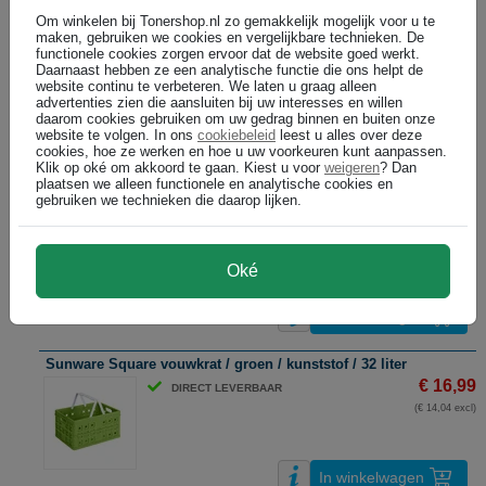
Om winkelen bij Tonershop.nl zo gemakkelijk mogelijk voor u te
maken, gebruiken we cookies en vergelijkbare technieken. De
Sunware Square vouwkrat / blauw / kunststof / 32 liter
functionele cookies zorgen ervoor dat de website goed werkt.
€ 16,99
DIRECT LEVERBAAR
Daarnaast hebben ze een analytische functie die ons helpt de
website continu te verbeteren. We laten u graag alleen
(€ 14,04 excl)
advertenties zien die aansluiten bij uw interesses en willen
daarom cookies gebruiken om uw gedrag binnen en buiten onze
website te volgen. In ons
cookiebeleid
leest u alles over deze
cookies, hoe ze werken en hoe u uw voorkeuren kunt aanpassen.
In winkelwagen
Klik op oké om akkoord te gaan. Kiest u voor
weigeren
? Dan
plaatsen we alleen functionele en analytische cookies en
gebruiken we technieken die daarop lijken.
Sunware Square vouwkrat / blauw / kunststof / 46 liter
€ 19,99
DIRECT LEVERBAAR
(€ 16,52 excl)
Oké
In winkelwagen
Sunware Square vouwkrat / groen / kunststof / 32 liter
€ 16,99
DIRECT LEVERBAAR
(€ 14,04 excl)
In winkelwagen