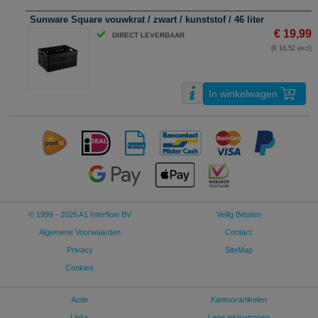
Sunware Square vouwkrat / zwart / kunststof / 46 liter
€ 19,99
DIRECT LEVERBAAR
(€ 16,52 excl)
In winkelwagen
© 1999 - 2026 A1 Interflow BV
Veilig Betalen
Algemene Voorwaarden
Contact
Privacy
SiteMap
Cookies
Actie
Kantoorartikelen
Links
Lege inktpatronen