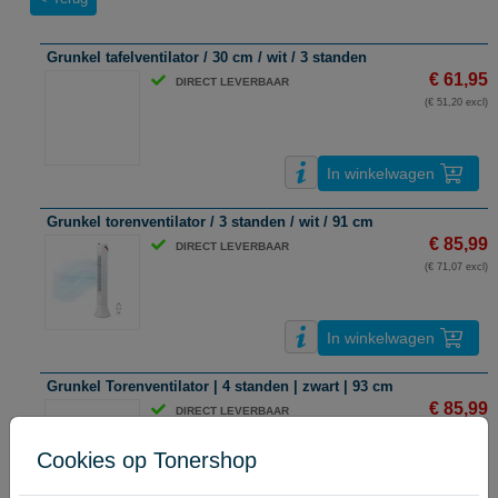
Grunkel tafelventilator / 30 cm / wit / 3 standen
€ 61,95
DIRECT LEVERBAAR
(€ 51,20 excl)
In winkelwagen
Grunkel torenventilator / 3 standen / wit / 91 cm
€ 85,99
DIRECT LEVERBAAR
(€ 71,07 excl)
In winkelwagen
Grunkel Torenventilator | 4 standen | zwart | 93 cm
€ 85,99
DIRECT LEVERBAAR
(€ 71,07 excl)
Cookies op Tonershop