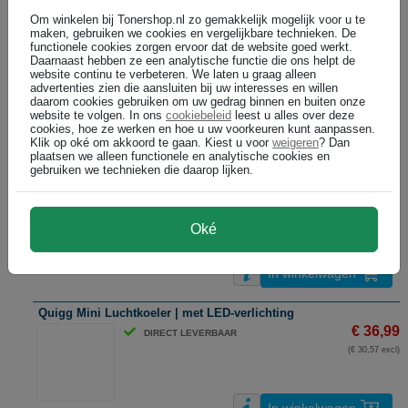
In winkelwagen
Om winkelen bij Tonershop.nl zo gemakkelijk mogelijk voor u te
maken, gebruiken we cookies en vergelijkbare technieken. De
HomeVero Luchtkoeler en Verwarmer / tot 10m2
functionele cookies zorgen ervoor dat de website goed werkt.
Daarnaast hebben ze een analytische functie die ons helpt de
€ 102,50
DIRECT LEVERBAAR
website continu te verbeteren. We laten u graag alleen
(€ 84,71 excl)
advertenties zien die aansluiten bij uw interesses en willen
daarom cookies gebruiken om uw gedrag binnen en buiten onze
website te volgen. In ons
cookiebeleid
leest u alles over deze
cookies, hoe ze werken en hoe u uw voorkeuren kunt aanpassen.
In winkelwagen
Klik op oké om akkoord te gaan. Kiest u voor
weigeren
? Dan
plaatsen we alleen functionele en analytische cookies en
gebruiken we technieken die daarop lijken.
LGP 3-in-1 Ventilator / verstelbaar / 3 standen / zwart
€ 85,99
DIRECT LEVERBAAR
(€ 71,07 excl)
Oké
In winkelwagen
Quigg Mini Luchtkoeler | met LED-verlichting
€ 36,99
DIRECT LEVERBAAR
(€ 30,57 excl)