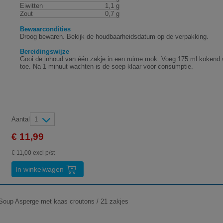
Eiwitten
1,1 g
Zout
0,7 g
Bewaarcondities
Droog bewaren. Bekijk de houdbaarheidsdatum op de verpakking.
Bereidingswijze
Gooi de inhoud van één zakje in een ruime mok. Voeg 175 ml kokend 
toe. Na 1 minuut wachten is de soep klaar voor consumptie.
Aantal
1
€ 11,99
€ 11,00 excl p/st
In winkelwagen
Soup Asperge met kaas croutons / 21 zakjes