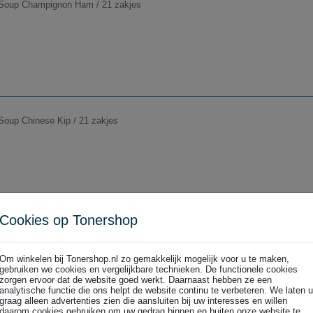
Soup Champignon Ham / 21 zakjes
Soup Chinese Kip / 21 zakjes
Cookies op Tonershop
Soup Chinese Tomaat / 21 zakjes
Om winkelen bij Tonershop.nl zo gemakkelijk mogelijk voor u te maken,
gebruiken we cookies en vergelijkbare technieken. De functionele cookies
zorgen ervoor dat de website goed werkt. Daarnaast hebben ze een
analytische functie die ons helpt de website continu te verbeteren. We laten u
graag alleen advertenties zien die aansluiten bij uw interesses en willen
daarom cookies gebruiken om uw gedrag binnen en buiten onze website te