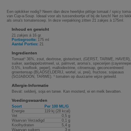
Een opkikker nodig? Neem dan deze heerlijke pittige tomaat / spicy toma
van Cup-a-Soup. Ideaal voor als tussendoortje of bij de lunch! Net zo lek
als oma's tomatensoep. In deze verpakking zitten 21 zakjes à 175ml.
Inhoud en gewicht
21 zakjes á 16 gr.
Portiegrootte:
175 ml
Aantal Porties:
21
Ingredienten
Tomaat¹ 36%, zout, dextrose, gistextract, (GERST, TARWE, HAVER),
suiker, aardappelzetmeel, ui, palmvet, aroma’s, specerijen (cayennep
0,5%, knoflook, peper), maltodextrine, citroensap, geconcentreerd
groentensap (BLADSELDERIJ, wortel, ui, prei), fructose, sojasaus
(SOJABOON, TARWE). ¹ tomaten op duurzame wijze geteeld.
Allergie-Informatie
Bevat: selderij, soja en tarwe. Kan mosterd, ei en melk bevatten.
Voedingswaarden
Soort
Per 100 ML/G
Energie
119 kj (28 kcal)
Vet
0,5 g
Waarvan Verzadigd
0,1 g
Koolhydraten
5,4 g
Waarvan suikers
3 g