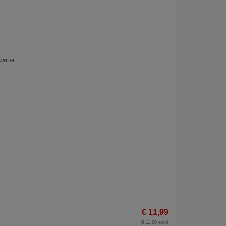
water
€ 11,99
(€ 11,00 excl)