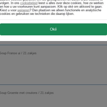
volgen. In ons
cookiebeleid
leest u alles over deze cookies, hoe ze werken
en hoe u uw voorkeuren kunt aanpassen. Klik op oké om akkoord te gaan.
Kiest u voor
weigeren
? Dan plaatsen we alleen functionele en analytische
Soup Erwten / 21 zakjes
cookies en gebruiken we technieken die daarop lijken.
Oké
Soup Franse ui / 21 zakjes
Soup Groente met croutons / 21 zakjes