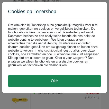
aanwinst voor elk magazijn of een
andere werkplek waar veel gewerkt
wordt met verpakte goederen. Dit
Cookies op Tonershop
snijmes heeft een handig haakmodel en
snijdt met het grootste gemak door
diverse verpakkingsmaterialen heen
zoals tape, folie, plastic of bindtouw. Het
Om winkelen bij Tonershop.nl zo gemakkelijk mogelijk voor u te
mes is veilig te gebruiken/hanteren
maken, gebruiken we cookies en vergelijkbare technieken. De
dankzij het kunststof handvat.
functionele cookies zorgen ervoor dat de website goed werkt.
Daarnaast hebben ze een analytische functie die ons helpt de
website continu te verbeteren. We laten u graag alleen
advertenties zien die aansluiten bij uw interesses en willen
daarom cookies gebruiken om uw gedrag binnen en buiten onze
website te volgen. In ons
cookiebeleid
leest u alles over deze
Aantal
1
cookies, hoe ze werken en hoe u uw voorkeuren kunt aanpassen.
Klik op oké om akkoord te gaan. Kiest u voor
weigeren
? Dan
€ 5,49
plaatsen we alleen functionele en analytische cookies en
gebruiken we technieken die daarop lijken.
€ 4,54 excl p/st
In winkelwagen
Oké
Olfa SK-10 veiligheidsmes / aluminium / geel
€ 12,49
DIRECT LEVERBAAR
(€ 10,32 excl)