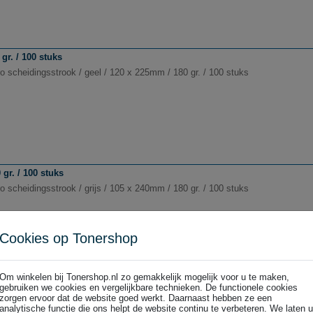
gr. / 100 stuks
o scheidingsstrook / geel / 120 x 225mm / 180 gr. / 100 stuks
gr. / 100 stuks
 scheidingsstrook / grijs / 105 x 240mm / 180 gr. / 100 stuks
Cookies op Tonershop
Om winkelen bij Tonershop.nl zo gemakkelijk mogelijk voor u te maken,
gebruiken we cookies en vergelijkbare technieken. De functionele cookies
gr. / 100 stuks
zorgen ervoor dat de website goed werkt. Daarnaast hebben ze een
 scheidingsstrook / grijs / 120 x 225mm / 180 gr. / 100 stuks
analytische functie die ons helpt de website continu te verbeteren. We laten u