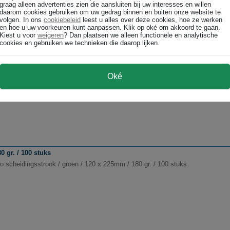
graag alleen advertenties zien die aansluiten bij uw interesses en willen
daarom cookies gebruiken om uw gedrag binnen en buiten onze website te
volgen. In ons
cookiebeleid
leest u alles over deze cookies, hoe ze werken
en hoe u uw voorkeuren kunt aanpassen. Klik op oké om akkoord te gaan.
Kiest u voor
weigeren
? Dan plaatsen we alleen functionele en analytische
cookies en gebruiken we technieken die daarop lijken.
 gr. / 100 stuks
Oké
o scheidingsstrook / groen / 105 x 240mm / 180 gr. / 100 stuks
 gr. / 100 stuks
o scheidingsstrook / groen / 120 x 225mm / 180 gr. / 100 stuks