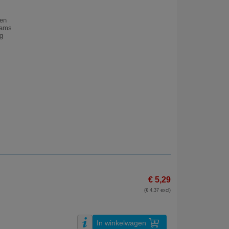
 en
rams
g
€ 5,29
(€ 4,37 excl)
In winkelwagen