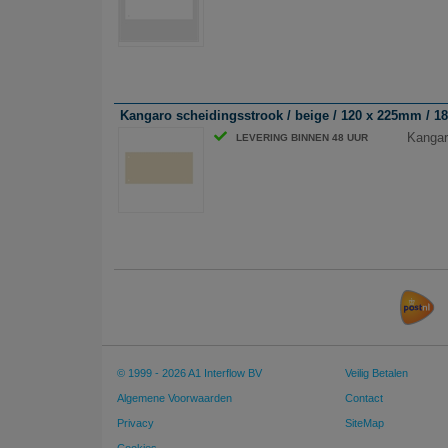
Kangaro scheidingsstrook / beige / 120 x 225mm / 180
Kangar
LEVERING BINNEN 48 UUR
© 1999 - 2026 A1 Interflow BV
Veilig Betalen
Algemene Voorwaarden
Contact
Privacy
SiteMap