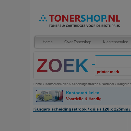
Home
Over Tonershop
Klantenservice
printer merk
Home
>
Kantoorartikelen
>
Scheidingsstroken
>
Normaal
>
Kangaro s
Kantoorartikelen
Voordelig & Handig
Kangaro scheidingsstrook / grijs / 120 x 225mm / 