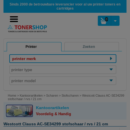
Sinds 2000 de betrouwbare leverancier voor al uw printer toners en
cartridges
0
Printer
Zoeken
printer merk
printer type
printer model
Home
>
Kantoorartikelen
>
Scharen
>
Stofscharen
>
Westcott Clauss AC-SE34299
stofschaar / rvs / 21 cm
Kantoorartikelen
Voordelig & Handig
Westcott Clauss AC-SE34299 stofschaar / rvs / 21 cm