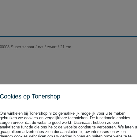
50008 Super schaar / rvs / zwart / 21 cm
rij staal / zwart / 26 cm
Cookies op Tonershop
0010 Super schaar voor rechtshandigen / roestvrij staal / zwart / 26 cm
Om winkelen bij Tonershop.nl zo gemakkelijk mogelijk voor u te maken,
gebruiken we cookies en vergelijkbare technieken. De functionele cookies
zorgen ervoor dat de website goed werkt. Daarnaast hebben ze een
analytische functie die ons helpt de website continu te verbeteren. We laten u
graag alleen advertenties zien die aansluiten bij uw interesses en willen
daarom cookies gebruiken om uw gedrag binnen en buiten onze website te