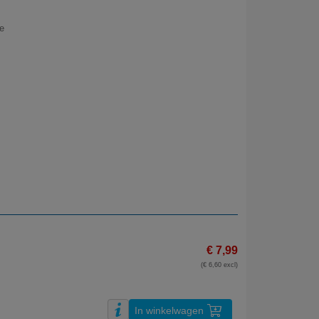
e
€ 7,99
(€ 6,60 excl)
In winkelwagen