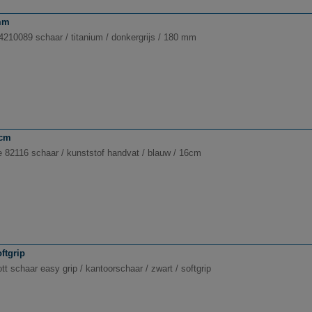
 mm
54210089 schaar / titanium / donkergrijs / 180 mm
6cm
e 82116 schaar / kunststof handvat / blauw / 16cm
ftgrip
t schaar easy grip / kantoorschaar / zwart / softgrip