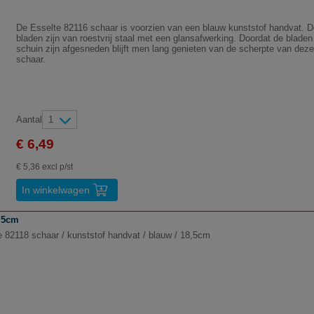
De Esselte 82116 schaar is voorzien van een blauw kunststof handvat. D
bladen zijn van roestvrij staal met een glansafwerking. Doordat de bladen
schuin zijn afgesneden blijft men lang genieten van de scherpte van deze
schaar.
Aantal
1
€ 6,49
€ 5,36 excl p/st
In winkelwagen
8,5cm
e 82118 schaar / kunststof handvat / blauw / 18,5cm