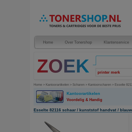
Home
Over Tonershop
Klantenservice
printer merk
Home
>
Kantoorartikelen
>
Scharen
>
Kantoorscharen
>
Esselte 821
Kantoorartikelen
Voordelig & Handig
Esselte 82116 schaar / kunststof handvat / blauw