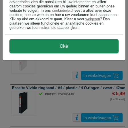
advertenties zien die aansluiten bij uw interesses en willen
Esselte Vivida ringband / A4 / plastic / 4 O-ringen / groen metall
daarom cookies gebruiken om uw gedrag binnen en buiten onze
€ 5,49
DIRECT LEVERBAAR
website te volgen. In ons
cookiebeleid
leest u alles over deze
cookies, hoe ze werken en hoe u uw voorkeuren kunt aanpassen.
(€ 4,54 excl)
Klik op oké om akkoord te gaan. Kiest u voor
weigeren
? Dan
plaatsen we alleen functionele en analytische cookies en
gebruiken we technieken die daarop lijken.
In winkelwagen
Esselte Vivida ringband / A4 / plastic / 4 O-ringen / wit / 42mm
Oké
€ 5,49
DIRECT LEVERBAAR
(€ 4,54 excl)
In winkelwagen
Esselte Vivida ringband / A4 / plastic / 4 O-ringen / zwart / 42mm
€ 5,49
DIRECT LEVERBAAR
(€ 4,54 excl)
In winkelwagen