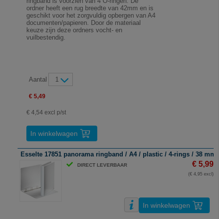
ringband is voorzien van 4 O-ringen. De
ordner heeft een rug breedte van 42mm en is
geschikt voor het zorgvuldig opbergen van A4
documenten/papieren. Door de materiaal
keuze zijn deze ordners vocht- en
vuilbestendig.
Aantal
1
€ 5,49
€ 4,54 excl p/st
In winkelwagen
Esselte 17851 panorama ringband / A4 / plastic / 4-rings / 38 mm /
€ 5,99
DIRECT LEVERBAAR
(€ 4,95 excl)
In winkelwagen