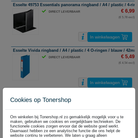
Esselte 49753 Essentials panorama ringband / A4 / plastic / 4-rin
€ 6,99
DIRECT LEVERBAAR
(€ 5,78 excl)
In winkelwagen
Esselte Vivida ringband / A4 / plastic / 4 O-ringen / blauw / 42mm
€ 5,49
DIRECT LEVERBAAR
(€ 4,54 excl)
In winkelwagen
Esselte Vivida ringband / A4 / plastic / 4 O-ringen / geel / 42mm
Cookies op Tonershop
€ 5,49
DIRECT LEVERBAAR
(€ 4,54 excl)
Om winkelen bij Tonershop.nl zo gemakkelijk mogelijk voor u te
maken, gebruiken we cookies en vergelijkbare technieken. De
functionele cookies zorgen ervoor dat de website goed werkt.
In winkelwagen
Daarnaast hebben ze een analytische functie die ons helpt de
website continu te verbeteren. We laten u graag alleen