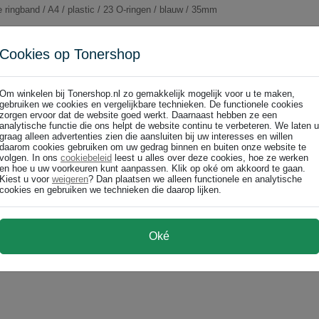
 ringband / A4 / plastic / 23 O-ringen / blauw / 35mm
Cookies op Tonershop
Om winkelen bij Tonershop.nl zo gemakkelijk mogelijk voor u te maken,
gebruiken we cookies en vergelijkbare technieken. De functionele cookies
 / 35mm
zorgen ervoor dat de website goed werkt. Daarnaast hebben ze een
analytische functie die ons helpt de website continu te verbeteren. We laten u
 ringband / A4 / plastic / 23 O-ringen / groen / 35mm
graag alleen advertenties zien die aansluiten bij uw interesses en willen
daarom cookies gebruiken om uw gedrag binnen en buiten onze website te
volgen. In ons
cookiebeleid
leest u alles over deze cookies, hoe ze werken
en hoe u uw voorkeuren kunt aanpassen. Klik op oké om akkoord te gaan.
Kiest u voor
weigeren
? Dan plaatsen we alleen functionele en analytische
cookies en gebruiken we technieken die daarop lijken.
/ 35mm
Oké
 ringband / A4 / plastic / 23 O-ringen / rood / 35mm