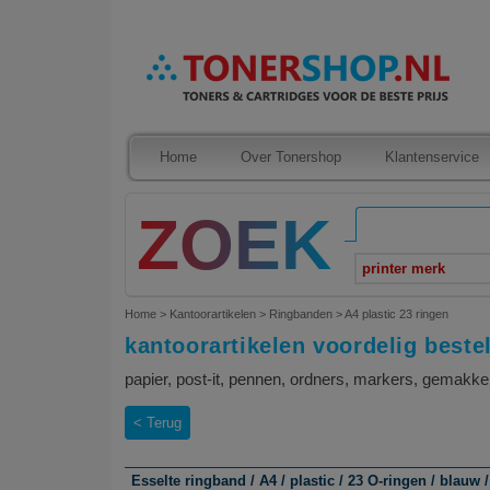
Home
Over Tonershop
Klantenservice
printer merk
Home
>
Kantoorartikelen
>
Ringbanden
>
A4 plastic 23 ringen
kantoorartikelen voordelig beste
papier, post-it, pennen, ordners, markers, gemakke
Terug
Esselte ringband / A4 / plastic / 23 O-ringen / blauw