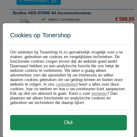
In winkelwagen
Brother ADS-4700W A4 documentscanner
€ 566,99
DIRECT LEVERBAAR
(€ 468,59 excl)
Cookies op Tonershop
In winkelwagen
Om winkelen bij Tonershop.nl zo gemakkelijk mogelijk voor u te
maken, gebruiken we cookies en vergelijkbare technieken. De
Canon CanoScan LiDE 400 A4 flatbedscanner
functionele cookies zorgen ervoor dat de website goed werkt.
€ 90,99
DIRECT LEVERBAAR
Daarnaast hebben ze een analytische functie die ons helpt de
website continu te verbeteren. We laten u graag alleen
(€ 75,20 excl)
advertenties zien die aansluiten bij uw interesses en willen
daarom cookies gebruiken om uw gedrag binnen en buiten onze
website te volgen. In ons
cookiebeleid
leest u alles over deze
cookies, hoe ze werken en hoe u uw voorkeuren kunt aanpassen.
In winkelwagen
Klik op oké om akkoord te gaan. Kiest u voor
weigeren
? Dan
plaatsen we alleen functionele en analytische cookies en
gebruiken we technieken die daarop lijken.
Epson Perfection V39II A4 flatbedscanner
€ 103,99
DIRECT LEVERBAAR
(€ 85,94 excl)
Oké
In winkelwagen