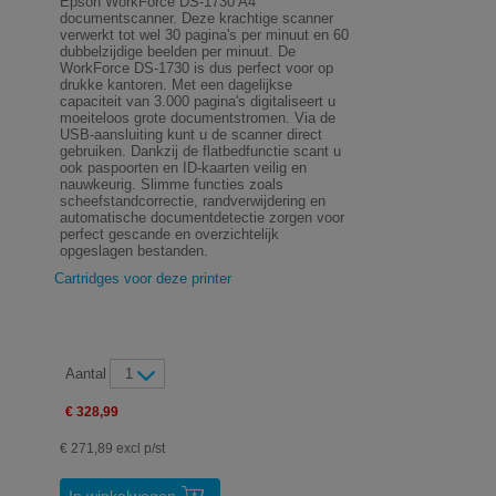
Epson WorkForce DS-1730 A4
documentscanner. Deze krachtige scanner
verwerkt tot wel 30 pagina's per minuut en 60
dubbelzijdige beelden per minuut. De
WorkForce DS-1730 is dus perfect voor op
drukke kantoren. Met een dagelijkse
capaciteit van 3.000 pagina's digitaliseert u
moeiteloos grote documentstromen. Via de
USB-aansluiting kunt u de scanner direct
gebruiken. Dankzij de flatbedfunctie scant u
ook paspoorten en ID-kaarten veilig en
nauwkeurig. Slimme functies zoals
scheefstandcorrectie, randverwijdering en
automatische documentdetectie zorgen voor
perfect gescande en overzichtelijk
opgeslagen bestanden.
Cartridges voor deze printer
Aantal
1
€ 328,99
€ 271,89 excl p/st