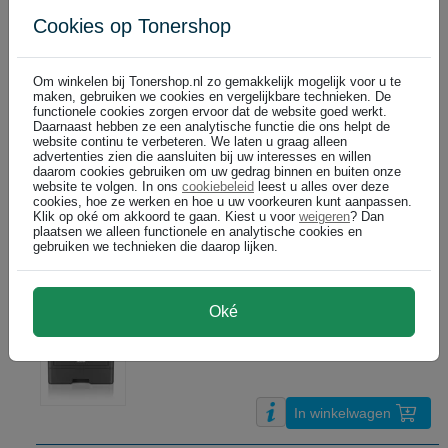
Brother HL-L1240W Laserprinter | A4 | zwart-wit | wifi
Cookies op Tonershop
€ 114,99
DIRECT LEVERBAAR
(€ 95,03 excl)
Om winkelen bij Tonershop.nl zo gemakkelijk mogelijk voor u te
maken, gebruiken we cookies en vergelijkbare technieken. De
functionele cookies zorgen ervoor dat de website goed werkt.
In winkelwagen
Daarnaast hebben ze een analytische functie die ons helpt de
website continu te verbeteren. We laten u graag alleen
advertenties zien die aansluiten bij uw interesses en willen
Brother HL-L2400DW Laserprinter | A4 | zwart-wit | wifi
daarom cookies gebruiken om uw gedrag binnen en buiten onze
€ 129,99
DIRECT LEVERBAAR
website te volgen. In ons
cookiebeleid
leest u alles over deze
cookies, hoe ze werken en hoe u uw voorkeuren kunt aanpassen.
(€ 107,43 excl)
Klik op oké om akkoord te gaan. Kiest u voor
weigeren
? Dan
plaatsen we alleen functionele en analytische cookies en
gebruiken we technieken die daarop lijken.
In winkelwagen
Brother HL-L2445DW Laserprinter | A4 | zwart-wit | Wifi
Oké
€ 163,99
DIRECT LEVERBAAR
(€ 135,53 excl)
In winkelwagen