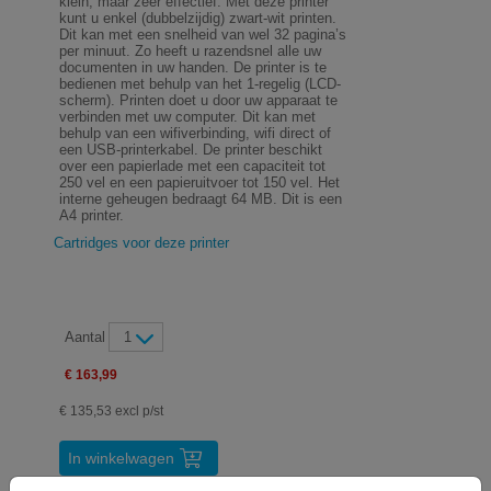
klein, maar zeer effectief. Met deze printer
kunt u enkel (dubbelzijdig) zwart-wit printen.
Dit kan met een snelheid van wel 32 pagina’s
per minuut. Zo heeft u razendsnel alle uw
documenten in uw handen. De printer is te
bedienen met behulp van het 1-regelig (LCD-
scherm). Printen doet u door uw apparaat te
verbinden met uw computer. Dit kan met
behulp van een wifiverbinding, wifi direct of
een USB-printerkabel. De printer beschikt
over een papierlade met een capaciteit tot
250 vel en een papieruitvoer tot 150 vel. Het
interne geheugen bedraagt 64 MB. Dit is een
A4 printer.
Cartridges voor deze printer
Aantal
1
€ 163,99
€ 135,53 excl p/st
In winkelwagen