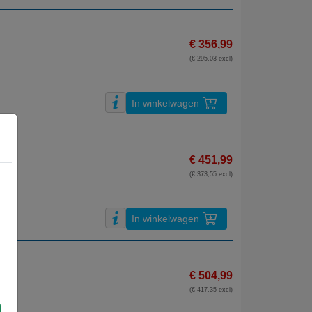
€ 356,99
(€ 295,03 excl)
In winkelwagen
€ 451,99
(€ 373,55 excl)
In winkelwagen
€ 504,99
(€ 417,35 excl)