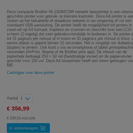
Deze compacte Brother HL-L8260CDW netwerk laserprinter is een uiterm
geschikte printer voor gebruik op kleinere kantoren. Deze A4 printer is aa
sluiten op het bekabelde óf draadloze netwerk in uw omgeving of via een
standaard USB-aansluiting. De printer heeft de mogelijkheid tot printen in
zwart-wit op A4 formaat, kopiëren en scannen en beschikt over een LCD-
scherm (2-regelig) dat zeer gebruiksvriendelijk te bedienen is. De printer 
tot 31 pagina's per minuut af in mono en 31 pagina’s per minuut in kleur, 
eerste afdruk is geprint binnen 15 seconden. Het is mogelijk om dubbelzij
(duplex) te printen. Ook kunt u via uw smartphone of tablet printopdracht
verzenden (AirPrint, Mopria of de Brother print app). De inhoud van de
papierlade bedraagt 250 + 50 vel (handmatige invoer) en de papieruitvoer 
geschikt voor 150 vel. Deze A4 laserprinter heeft een intern geheugen va
MB.
Cartridges voor deze printer
Aantal
1
€ 356,99
€ 295,03 excl p/st
In winkelwagen