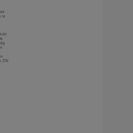
ate
n te
drukt
de
dig
en
is
n 256