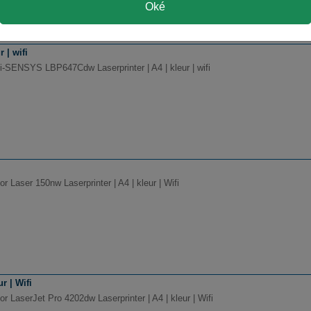
Oké
 | wifi
i-SENSYS LBP647Cdw Laserprinter | A4 | kleur | wifi
r Laser 150nw Laserprinter | A4 | kleur | Wifi
r | Wifi
r LaserJet Pro 4202dw Laserprinter | A4 | kleur | Wifi