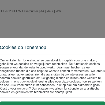
 HL-L8260CDW Laserprinter | A4 | kleur | Wifi
Cookies op Tonershop
 HL-L8360CDW Laserprinter | A4 | kleur | Wifi
Om winkelen bij Tonershop.nl zo gemakkelijk mogelijk voor u te maken,
gebruiken we cookies en vergelijkbare technieken. De functionele cookies
zorgen ervoor dat de website goed werkt. Daarnaast hebben ze een
analytische functie die ons helpt de website continu te verbeteren. We laten u
graag alleen advertenties zien die aansluiten bij uw interesses en willen
daarom cookies gebruiken om uw gedrag binnen en buiten onze website te
volgen. In ons
cookiebeleid
leest u alles over deze cookies, hoe ze werken
en hoe u uw voorkeuren kunt aanpassen. Klik op oké om akkoord te gaan.
Kiest u voor
weigeren
? Dan plaatsen we alleen functionele en analytische
 HL-L9310CDW Laserprinter | A4 | kleur | Wifi
cookies en gebruiken we technieken die daarop lijken.