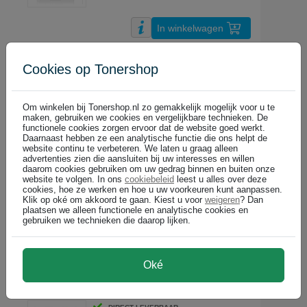
In winkelwagen
Brother MFC-L8340CDW all-in-one (4 in 1) Laserprinter | A4 | kleur 
Cookies op Tonershop
DIRECT LEVERBAAR
€ 599,99
(€ 495,86 excl)
Om winkelen bij Tonershop.nl zo gemakkelijk mogelijk voor u te
maken, gebruiken we cookies en vergelijkbare technieken. De
functionele cookies zorgen ervoor dat de website goed werkt.
Daarnaast hebben ze een analytische functie die ons helpt de
In winkelwagen
website continu te verbeteren. We laten u graag alleen
advertenties zien die aansluiten bij uw interesses en willen
daarom cookies gebruiken om uw gedrag binnen en buiten onze
Canon i-SENSYS MF664Cdw all-in-one (3 in 1) Laserprinter | A4 | k
website te volgen. In ons
cookiebeleid
leest u alles over deze
cookies, hoe ze werken en hoe u uw voorkeuren kunt aanpassen.
DIRECT LEVERBAAR
Klik op oké om akkoord te gaan. Kiest u voor
weigeren
? Dan
€ 340,99
plaatsen we alleen functionele en analytische cookies en
gebruiken we technieken die daarop lijken.
(€ 281,81 excl)
In winkelwagen
Oké
Canon i-SENSYS MF667Cdw all-in-one (4 in 1) Laserprinter | A4 | k