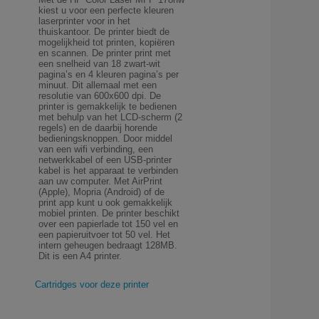
kiest u voor een perfecte kleuren
laserprinter voor in het
thuiskantoor. De printer biedt de
mogelijkheid tot printen, kopiëren
en scannen. De printer print met
een snelheid van 18 zwart-wit
pagina’s en 4 kleuren pagina’s per
minuut. Dit allemaal met een
resolutie van 600x600 dpi. De
printer is gemakkelijk te bedienen
met behulp van het LCD-scherm (2
regels) en de daarbij horende
bedieningsknoppen. Door middel
van een wifi verbinding, een
netwerkkabel of een USB-printer
kabel is het apparaat te verbinden
aan uw computer. Met AirPrint
(Apple), Mopria (Android) of de
print app kunt u ook gemakkelijk
mobiel printen. De printer beschikt
over een papierlade tot 150 vel en
een papieruitvoer tot 50 vel. Het
intern geheugen bedraagt 128MB.
Dit is een A4 printer.
Cartridges voor deze printer