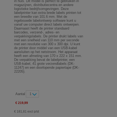
in huis. Dit model is perfect te gebruiken in
magazijnen, distributiecentra en andere
logistieke bedrijfsomgevingen. Deze
labelprinter kan extra brede labels printen tot
een breedte van 101.6 mm. Met de
ingebouwde labelontwerp software kunt u
vanaf uw computer direct labels ontwerpen.
Daarnaast heeft de printer standaard
barcodes, verzend-, adres- en
verpakkingslabels. De printer drukt labels van
met een snelheid van 110 mm per seconde
met een resolutie van 300 x 300 dpi. U kunt
de printer door middel van een USB-kabel
aansluiten op het netstroom. Het apparaat
heeft een afmeting van 170 x 222 x 151 mm.
De verpakking bevat de labelprinter, een
USB-kabel, 41 grote verzendlabels (DK-
11247) en een doorlopende papiertape (DK-
22205).
Aantal
1
€ 219,99
€ 181,81 excl p/st