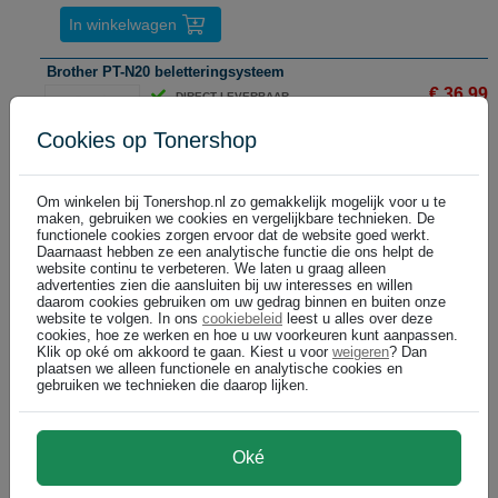
In winkelwagen
Brother PT-N20 beletteringsysteem
€ 36,99
DIRECT LEVERBAAR
(€ 30,57 excl)
Cookies op Tonershop
In winkelwagen
Om winkelen bij Tonershop.nl zo gemakkelijk mogelijk voor u te
maken, gebruiken we cookies en vergelijkbare technieken. De
functionele cookies zorgen ervoor dat de website goed werkt.
Brother QL-1110NWBc professionele labelprinter
Daarnaast hebben ze een analytische functie die ons helpt de
€ 249,99
DIRECT LEVERBAAR
website continu te verbeteren. We laten u graag alleen
(€ 206,60 excl)
advertenties zien die aansluiten bij uw interesses en willen
daarom cookies gebruiken om uw gedrag binnen en buiten onze
website te volgen. In ons
cookiebeleid
leest u alles over deze
cookies, hoe ze werken en hoe u uw voorkeuren kunt aanpassen.
Klik op oké om akkoord te gaan. Kiest u voor
weigeren
? Dan
In winkelwagen
plaatsen we alleen functionele en analytische cookies en
gebruiken we technieken die daarop lijken.
Brother QL-700 labelprinter
€ 99,99
DIRECT LEVERBAAR
(€ 82,64 excl)
Oké