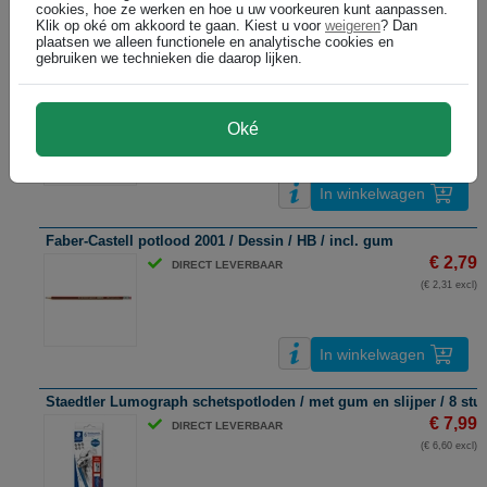
cookies, hoe ze werken en hoe u uw voorkeuren kunt aanpassen.
Klik op oké om akkoord te gaan. Kiest u voor
weigeren
? Dan
In winkelwagen
plaatsen we alleen functionele en analytische cookies en
gebruiken we technieken die daarop lijken.
Faber Castell potlood 1221 / Goldfaber / 2B
€ 2,49
DIRECT LEVERBAAR
(€ 2,06 excl)
Oké
In winkelwagen
Faber-Castell potlood 2001 / Dessin / HB / incl. gum
€ 2,79
DIRECT LEVERBAAR
(€ 2,31 excl)
In winkelwagen
Staedtler Lumograph schetspotloden / met gum en slijper / 8 stu
€ 7,99
DIRECT LEVERBAAR
(€ 6,60 excl)