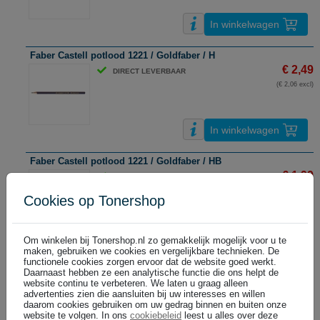
In winkelwagen
Faber Castell potlood 1221 / Goldfaber / H
€ 2,49
DIRECT LEVERBAAR
(€ 2,06 excl)
In winkelwagen
Faber Castell potlood 1221 / Goldfaber / HB
€ 1,99
DIRECT LEVERBAAR
(€ 1,64 excl)
Cookies op Tonershop
In winkelwagen
Om winkelen bij Tonershop.nl zo gemakkelijk mogelijk voor u te
maken, gebruiken we cookies en vergelijkbare technieken. De
functionele cookies zorgen ervoor dat de website goed werkt.
Faber Castell potlood 1221 / Goldfaber / B
Daarnaast hebben ze een analytische functie die ons helpt de
€ 2,49
website continu te verbeteren. We laten u graag alleen
DIRECT LEVERBAAR
advertenties zien die aansluiten bij uw interesses en willen
(€ 2,06 excl)
daarom cookies gebruiken om uw gedrag binnen en buiten onze
website te volgen. In ons
cookiebeleid
leest u alles over deze