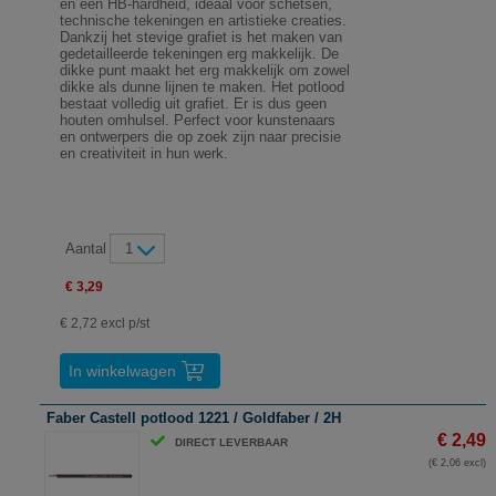
en een HB-hardheid, ideaal voor schetsen,
technische tekeningen en artistieke creaties.
Dankzij het stevige grafiet is het maken van
gedetailleerde tekeningen erg makkelijk. De
dikke punt maakt het erg makkelijk om zowel
dikke als dunne lijnen te maken. Het potlood
bestaat volledig uit grafiet. Er is dus geen
houten omhulsel. Perfect voor kunstenaars
en ontwerpers die op zoek zijn naar precisie
en creativiteit in hun werk.
Aantal
1
€ 3,29
€ 2,72 excl p/st
In winkelwagen
Faber Castell potlood 1221 / Goldfaber / 2H
€ 2,49
DIRECT LEVERBAAR
(€ 2,06 excl)