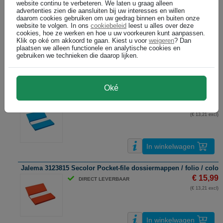
website continu te verbeteren. We laten u graag alleen
advertenties zien die aansluiten bij uw interesses en willen
daarom cookies gebruiken om uw gedrag binnen en buiten onze
Esselte pocket-file dossiermap / karton / rood / 25 stuks
website te volgen. In ons
cookiebeleid
leest u alles over deze
€ 35,99
DIRECT LEVERBAAR
cookies, hoe ze werken en hoe u uw voorkeuren kunt aanpassen.
Klik op oké om akkoord te gaan. Kiest u voor
weigeren
? Dan
(€ 29,74 excl)
plaatsen we alleen functionele en analytische cookies en
gebruiken we technieken die daarop lijken.
In winkelwagen
Oké
Jalema 3123302 Secolor Pocket-file dossiermappen / A4 / colorkraf
€ 15,99
DIRECT LEVERBAAR
(€ 13,21 excl)
In winkelwagen
Jalema 3123815 Secolor Pocket-file dossiermappen / folio / colorkr
€ 15,99
DIRECT LEVERBAAR
(€ 13,21 excl)
In winkelwagen