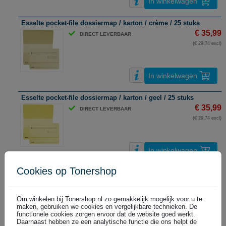
In winkelwagen
Esselte pocket-file dossiermap / karton / crème / 25 stuks
€ 35,99
DIRECT LEVERBAAR
(€ 29,74 excl)
In winkelwagen
Esselte pocket-file dossiermap / karton / geel / 25 stuks
€ 35,99
DIRECT LEVERBAAR
(€ 29,74 excl)
In winkelwagen
Cookies op Tonershop
Esselte pocket-file dossiermap / karton / groen / 25 stuks
€ 35,99
DIRECT LEVERBAAR
(€ 29,74 excl)
Om winkelen bij Tonershop.nl zo gemakkelijk mogelijk voor u te
maken, gebruiken we cookies en vergelijkbare technieken. De
functionele cookies zorgen ervoor dat de website goed werkt.
Daarnaast hebben ze een analytische functie die ons helpt de
In winkelwagen