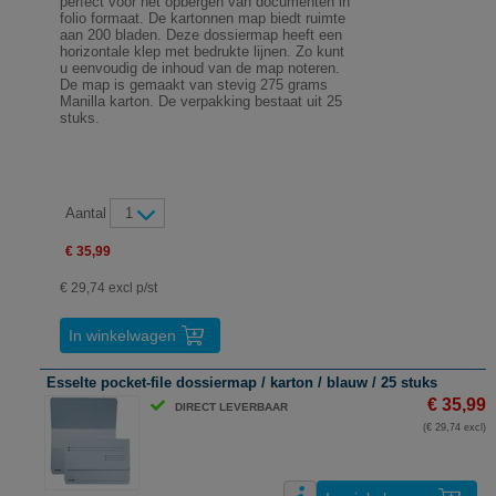
perfect voor het opbergen van documenten in
folio formaat. De kartonnen map biedt ruimte
aan 200 bladen. Deze dossiermap heeft een
horizontale klep met bedrukte lijnen. Zo kunt
u eenvoudig de inhoud van de map noteren.
De map is gemaakt van stevig 275 grams
Manilla karton. De verpakking bestaat uit 25
stuks.
Aantal
1
€ 35,99
€ 29,74 excl p/st
In winkelwagen
Esselte pocket-file dossiermap / karton / blauw / 25 stuks
€ 35,99
DIRECT LEVERBAAR
(€ 29,74 excl)