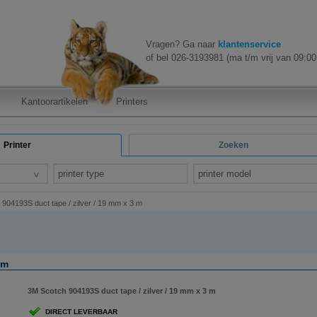
Vragen? Ga naar
klantenservice
of bel 026-3193981 (ma t/m vrij van 09:00 
Kantoorartikelen
Printers
Printer
Zoeken
printer type
printer model
904193S duct tape / zilver / 19 mm x 3 m
 m
3M Scotch 904193S duct tape / zilver / 19 mm x 3 m
DIRECT LEVERBAAR