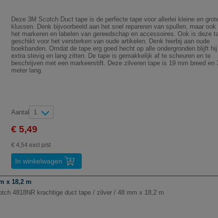
Deze 3M Scotch Duct tape is de perfecte tape voor allerlei kleine en grot
klussen. Denk bijvoorbeeld aan het snel repareren van spullen, maar ook
het markeren en labelen van gereedschap en accessoires. Ook is deze t
geschikt voor het versterken van oude artikelen. Denk hierbij aan oude
boekbanden. Omdat de tape erg goed hecht op alle ondergronden blijft hij
extra stevig en lang zitten. De tape is gemakkelijk af te scheuren en te
beschrijven met een markeerstift. Deze zilveren tape is 19 mm breed en 
meter lang.
Aantal
1
€ 5,49
€ 4,54 excl p/st
In winkelwagen
mm x 18,2 m
tch 4818NR krachtige duct tape / zilver / 48 mm x 18,2 m