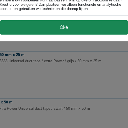
en hoe u uw voorkeuren kunt aanpassen. Klik op oké om akkoord te gaan.
Kiest u voor
weigeren
? Dan plaatsen we alleen functionele en analytische
 x 10 m
cookies en gebruiken we technieken die daarop lijken.
 1669268 Plakband Power Tape / grijs / 50 mm x 10 m
Oké
/ 50 mm x 25 m
6388 Universal duct tape / extra Power / grijs / 50 mm x 25 m
 x 50 m
xtra Power Universal duct tape / zwart / 50 mm x 50 m