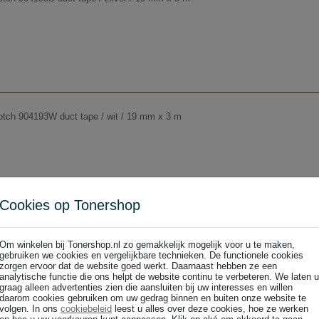
tch 904193W duct tape / wit / 19 mm x 3 m
Cookies op Tonershop
 x 10 m
 1669219 Plakband Power Tape / zwart / 50 mm x 10 m
Om winkelen bij Tonershop.nl zo gemakkelijk mogelijk voor u te maken,
gebruiken we cookies en vergelijkbare technieken. De functionele cookies
zorgen ervoor dat de website goed werkt. Daarnaast hebben ze een
analytische functie die ons helpt de website continu te verbeteren. We laten u
graag alleen advertenties zien die aansluiten bij uw interesses en willen
daarom cookies gebruiken om uw gedrag binnen en buiten onze website te
volgen. In ons
cookiebeleid
leest u alles over deze cookies, hoe ze werken