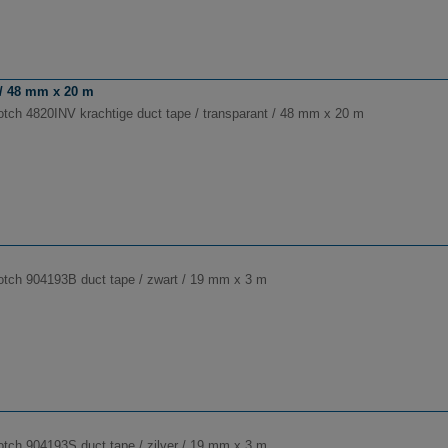
 / 48 mm x 20 m
tch 4820INV krachtige duct tape / transparant / 48 mm x 20 m
tch 904193B duct tape / zwart / 19 mm x 3 m
tch 904193S duct tape / zilver / 19 mm x 3 m