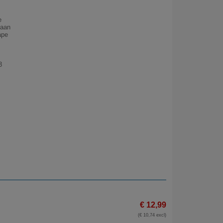
e
 aan
ape
3
€ 12,99
(€ 10,74 excl)