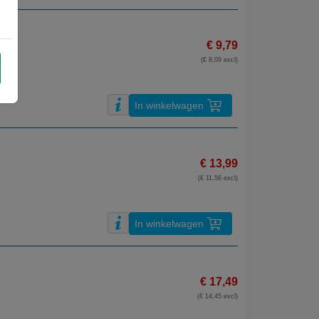
€ 9,79
(€ 8,09 excl)
In winkelwagen
€ 13,99
(€ 11,56 excl)
In winkelwagen
€ 17,49
(€ 14,45 excl)