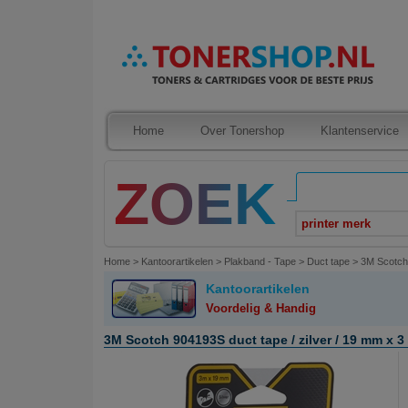
Home
Over Tonershop
Klantenservice
printer merk
Home
>
Kantoorartikelen
>
Plakband - Tape
>
Duct tape
>
3M Scotch 
Kantoorartikelen
Voordelig & Handig
3M Scotch 904193S duct tape / zilver / 19 mm x 3