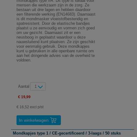
mondkapjes type IIR. Dit type is ideaal voor
mensen die werkzaam zijn in de zorg. Ze
bestaan uit drie lagen en hebben daardoor
een filterende werking (EN14683). Daarnaast
is dit mondmasker vloeistofbestendig en
spatresistent. Door de elastische bandjes
plaatst u ze eenvoudig en vormen zich goed
om uw gezicht. Daarnaast zit er een
neusboog in geplaatst waardoor u deze
nauwsluitend kunt plaatsen. Ze zijn geschikt
voor eenmalig gebruik. Deze mondkapjes
kunt u gebruiken in alle openbare ruimte om
aan het dringende advies van de overheid te
voldoen.
Aantal
1
€ 19,99
€ 16,52 excl p/st
In winkelwagen
Mondkapjes type 1 / CE-gecertificeerd / 3-laags / 50 stuks