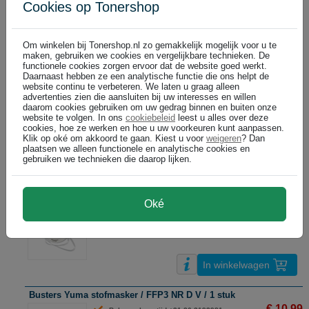
€ 19,99
Cookies op Tonershop
DIRECT LEVERBAAR
(€ 16,52 excl)
Om winkelen bij Tonershop.nl zo gemakkelijk mogelijk voor u te
maken, gebruiken we cookies en vergelijkbare technieken. De
In winkelwagen
functionele cookies zorgen ervoor dat de website goed werkt.
Daarnaast hebben ze een analytische functie die ons helpt de
website continu te verbeteren. We laten u graag alleen
Busters Yuma stofmasker / FFP1 NR D / 2 stuks
advertenties zien die aansluiten bij uw interesses en willen
€ 4,99
daarom cookies gebruiken om uw gedrag binnen en buiten onze
LEVERING IN 2 DAGEN
website te volgen. In ons
cookiebeleid
leest u alles over deze
(€ 4,12 excl)
cookies, hoe ze werken en hoe u uw voorkeuren kunt aanpassen.
Klik op oké om akkoord te gaan. Kiest u voor
weigeren
? Dan
plaatsen we alleen functionele en analytische cookies en
gebruiken we technieken die daarop lijken.
In winkelwagen
Busters Yuma stofmasker / FFP2 NR D V / 2 stuks
Oké
€ 7,99
LEVERING IN 2 DAGEN
(€ 6,60 excl)
In winkelwagen
Busters Yuma stofmasker / FFP3 NR D V / 1 stuk
€ 10,99