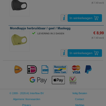
(€ 7,43 excl)
In winkelwagen
Mondkapje herbruikbaar / geel / Maskegg
€ 8,99
LEVERING IN 2 DAGEN
(€ 7,43 excl)
In winkelwagen
© 1999 - 2026 A1 Interflow BV
Veilig Betalen
Algemene Voorwaarden
Contact
Privacy
SiteMap