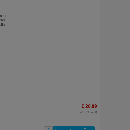
kt u
ren
lle
€ 20,99
(€ 17,35 excl)