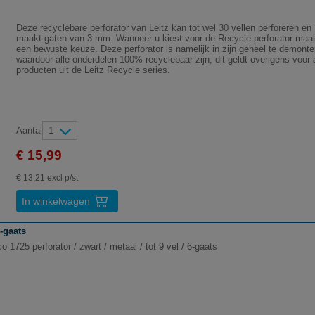
Deze recyclebare perforator van Leitz kan tot wel 30 vellen perforeren en
maakt gaten van 3 mm. Wanneer u kiest voor de Recycle perforator maa
een bewuste keuze. Deze perforator is namelijk in zijn geheel te demonte
waardoor alle onderdelen 100% recyclebaar zijn, dit geldt overigens voor a
producten uit de Leitz Recycle series.
Aantal
1
€ 15,99
€ 13,21 excl p/st
In winkelwagen
6-gaats
 1725 perforator / zwart / metaal / tot 9 vel / 6-gaats