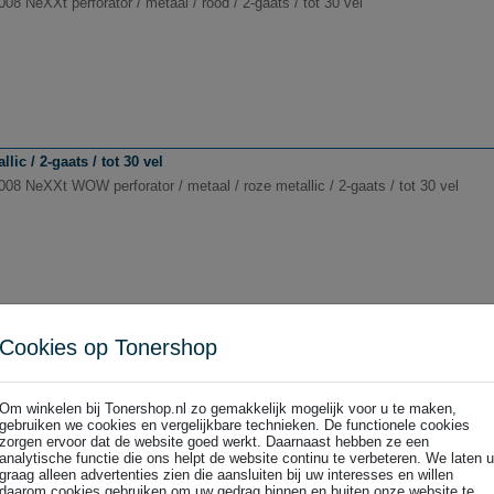
008 NeXXt perforator / metaal / rood / 2-gaats / tot 30 vel
ic / 2-gaats / tot 30 vel
008 NeXXt WOW perforator / metaal / roze metallic / 2-gaats / tot 30 vel
Cookies op Tonershop
 2-gaats | tot 10 vel
0100095 NeXXt Recycle mini perforator | zwart | 2-gaats | tot 10 vel
Om winkelen bij Tonershop.nl zo gemakkelijk mogelijk voor u te maken,
gebruiken we cookies en vergelijkbare technieken. De functionele cookies
zorgen ervoor dat de website goed werkt. Daarnaast hebben ze een
analytische functie die ons helpt de website continu te verbeteren. We laten u
graag alleen advertenties zien die aansluiten bij uw interesses en willen
daarom cookies gebruiken om uw gedrag binnen en buiten onze website te