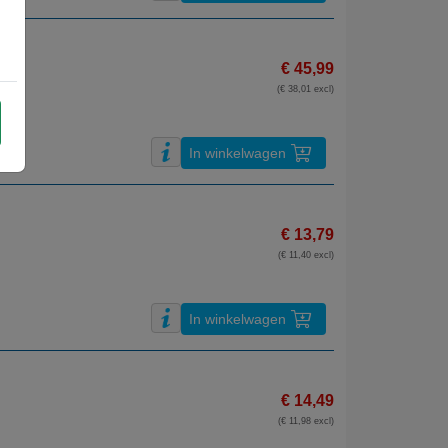
€ 45,99
(€ 38,01 excl)
In winkelwagen
€ 13,79
(€ 11,40 excl)
In winkelwagen
€ 14,49
(€ 11,98 excl)