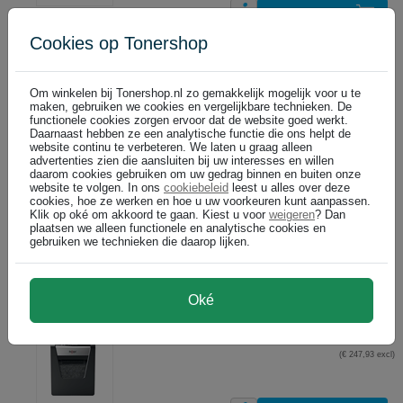
In winkelwagen
Cookies op Tonershop
Rexel Momentum X308 papiervernietiger / snippers
€ 59,99
DIRECT LEVERBAAR
(€ 49,58 excl)
Om winkelen bij Tonershop.nl zo gemakkelijk mogelijk voor u te
maken, gebruiken we cookies en vergelijkbare technieken. De
functionele cookies zorgen ervoor dat de website goed werkt.
Daarnaast hebben ze een analytische functie die ons helpt de
In winkelwagen
website continu te verbeteren. We laten u graag alleen
advertenties zien die aansluiten bij uw interesses en willen
daarom cookies gebruiken om uw gedrag binnen en buiten onze
Rexel Momentum X410 papiervernietiger / snippers
website te volgen. In ons
cookiebeleid
leest u alles over deze
cookies, hoe ze werken en hoe u uw voorkeuren kunt aanpassen.
€ 116,99
DIRECT LEVERBAAR
Klik op oké om akkoord te gaan. Kiest u voor
weigeren
? Dan
(€ 96,69 excl)
plaatsen we alleen functionele en analytische cookies en
gebruiken we technieken die daarop lijken.
In winkelwagen
Oké
Rexel Momentum X415 papiervernietiger / snippers
€ 299,99
DIRECT LEVERBAAR
(€ 247,93 excl)