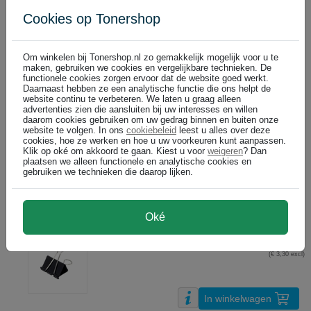
Cookies op Tonershop
Maul papierklem / 16mm / zwart 12 stuks
€ 2,99
DIRECT LEVERBAAR
(€ 2,47 excl)
Om winkelen bij Tonershop.nl zo gemakkelijk mogelijk voor u te
maken, gebruiken we cookies en vergelijkbare technieken. De
functionele cookies zorgen ervoor dat de website goed werkt.
Daarnaast hebben ze een analytische functie die ons helpt de
In winkelwagen
website continu te verbeteren. We laten u graag alleen
advertenties zien die aansluiten bij uw interesses en willen
daarom cookies gebruiken om uw gedrag binnen en buiten onze
Maul papierklem / 19mm / zwart / 12 stuks
website te volgen. In ons
cookiebeleid
leest u alles over deze
€ 2,99
DIRECT LEVERBAAR
cookies, hoe ze werken en hoe u uw voorkeuren kunt aanpassen.
Klik op oké om akkoord te gaan. Kiest u voor
weigeren
? Dan
(€ 2,47 excl)
plaatsen we alleen functionele en analytische cookies en
gebruiken we technieken die daarop lijken.
In winkelwagen
Oké
Maul papierklem / 32mm / zwart / 12 stuks
€ 3,99
DIRECT LEVERBAAR
(€ 3,30 excl)
In winkelwagen