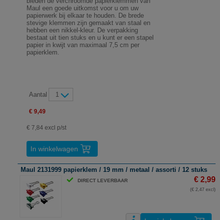
bieden de verchroomde papierklemmen van
Maul een goede uitkomst voor u om uw
papierwerk bij elkaar te houden. De brede
stevige klemmen zijn gemaakt van staal en
hebben een nikkel-kleur. De verpakking
bestaat uit tien stuks en u kunt er een stapel
papier in kwijt van maximaal 7,5 cm per
papierklem.
Aantal
1
€ 9,49
€ 7,84 excl p/st
In winkelwagen
Maul 2131999 papierklem / 19 mm / metaal / assorti / 12 stuks
€ 2,99
DIRECT LEVERBAAR
(€ 2,47 excl)