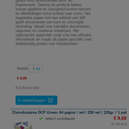
garant voor professioneel print- en
kopieerwerk. Dankzij de perfecte balans
tussen gladheid en stevigheid komen teksten
en afbeeldingen extra scherp naar voren. Het
hagelwitte papier met een witheid van 169
geeft documenten een luxe en verzorgde
uitstraling. Ideaal voor zakelijke documenten,
rapporten en creatieve ontwerpen. Het
zijdezachte oppervlak zorgt voor een efficiënt
inktverbruik en maakt dit papier geschikt voor
dubbelzijdig printen met inkjetprinters.
Aantal
1
€ 9,99
€ 8,26 excl p/st
In winkelwagen
Clairefontaine DCP Green A4 papier / wit / 250 vel / 120gr. / 1 pak
€ 9,49
DIRECT LEVERBAAR
(€ 7,84 excl)