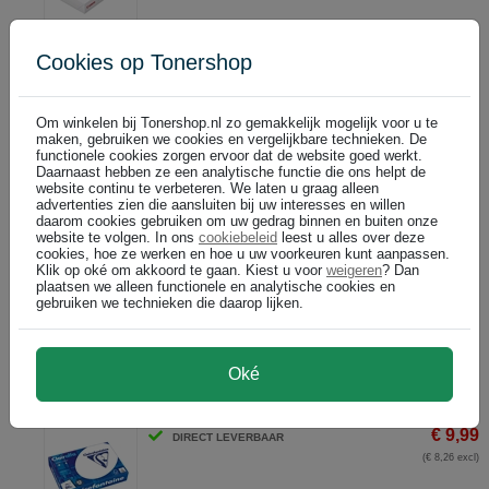
In winkelwagen
Cookies op Tonershop
Canon Black Label Paper A4 / wit / 5x 500 vel / 80 gr. / 1 doos
€ 34,99
DIRECT LEVERBAAR
Om winkelen bij Tonershop.nl zo gemakkelijk mogelijk voor u te
(€ 28,92 excl)
maken, gebruiken we cookies en vergelijkbare technieken. De
functionele cookies zorgen ervoor dat de website goed werkt.
Daarnaast hebben ze een analytische functie die ons helpt de
website continu te verbeteren. We laten u graag alleen
In winkelwagen
advertenties zien die aansluiten bij uw interesses en willen
daarom cookies gebruiken om uw gedrag binnen en buiten onze
website te volgen. In ons
cookiebeleid
leest u alles over deze
Clairefontaine Clairalfa papier / wit / 80 gr. / 1 doos 2500 vel
cookies, hoe ze werken en hoe u uw voorkeuren kunt aanpassen.
Klik op oké om akkoord te gaan. Kiest u voor
weigeren
? Dan
€ 40,99
DIRECT LEVERBAAR
plaatsen we alleen functionele en analytische cookies en
(€ 33,88 excl)
gebruiken we technieken die daarop lijken.
In winkelwagen
Oké
Clairefontaine Clairalfa papier / wit / 80 gr. / 500 vel
€ 9,99
DIRECT LEVERBAAR
(€ 8,26 excl)