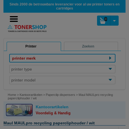
Sinds 2000 de betrouwbare leverancier voor al uw printer toners en
cartridges
0
Printer
Zoeken
printer merk
printer type
printer model
Home
>
Kantoorartikelen
>
Paperclip dispensers
>
Maul MAULpro recycling
papercliphouder / wit
Kantoorartikelen
Voordelig & Handig
Maul MAULpro recycling papercliphouder / wit