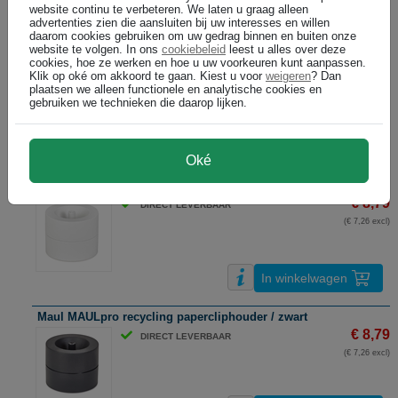
website continu te verbeteren. We laten u graag alleen
In winkelwagen
advertenties zien die aansluiten bij uw interesses en willen
daarom cookies gebruiken om uw gedrag binnen en buiten onze
website te volgen. In ons
cookiebeleid
leest u alles over deze
Maul MAULpro recycling papercliphouder / rood
cookies, hoe ze werken en hoe u uw voorkeuren kunt aanpassen.
€ 8,79
DIRECT LEVERBAAR
Klik op oké om akkoord te gaan. Kiest u voor
weigeren
? Dan
plaatsen we alleen functionele en analytische cookies en
(€ 7,26 excl)
gebruiken we technieken die daarop lijken.
In winkelwagen
Oké
Maul MAULpro recycling papercliphouder / wit
€ 8,79
DIRECT LEVERBAAR
(€ 7,26 excl)
In winkelwagen
Maul MAULpro recycling papercliphouder / zwart
€ 8,79
DIRECT LEVERBAAR
(€ 7,26 excl)