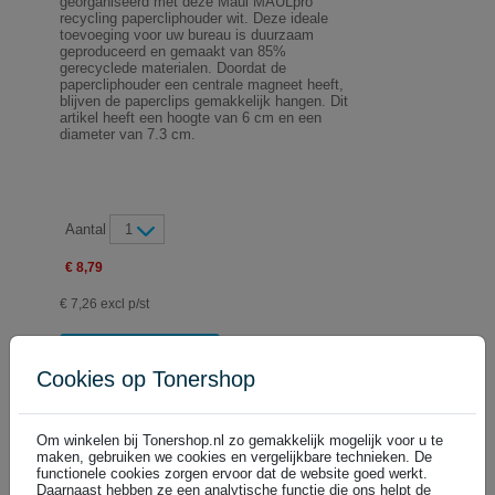
georganiseerd met deze Maul MAULpro
recycling papercliphouder wit. Deze ideale
toevoeging voor uw bureau is duurzaam
geproduceerd en gemaakt van 85%
gerecyclede materialen. Doordat de
papercliphouder een centrale magneet heeft,
blijven de paperclips gemakkelijk hangen. Dit
artikel heeft een hoogte van 6 cm en een
diameter van 7.3 cm.
Aantal
1
€ 8,79
€ 7,26 excl p/st
In winkelwagen
Cookies op Tonershop
Maul MAULpro recycling papercliphouder / blauw
€ 8,79
DIRECT LEVERBAAR
Om winkelen bij Tonershop.nl zo gemakkelijk mogelijk voor u te
(€ 7,26 excl)
maken, gebruiken we cookies en vergelijkbare technieken. De
functionele cookies zorgen ervoor dat de website goed werkt.
Daarnaast hebben ze een analytische functie die ons helpt de