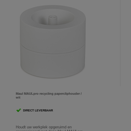
Maul MAULpro recycling papercliphouder /
wit
DIRECT LEVERBAAR
Houdt uw werkplek opgeruimd en