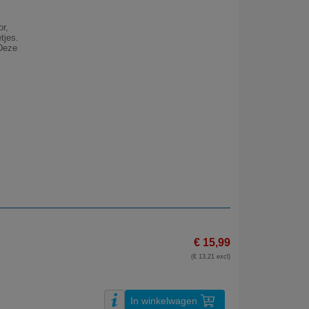
or,
tjes.
 Deze
€ 15,99
(€ 13,21 excl)
In winkelwagen