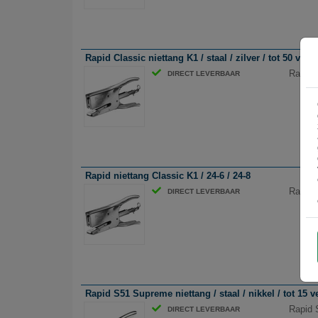
Rapid Classic niettang K1 / staal / zilver / tot 50 vel
Rapid C
DIRECT LEVERBAAR
Rapid niettang Classic K1 / 24-6 / 24-8
Rapid n
DIRECT LEVERBAAR
Rapid S51 Supreme niettang / staal / nikkel / tot 15 v
Rapid S
DIRECT LEVERBAAR