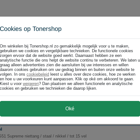
Cookies op Tonershop
lassic niettang K1 / staal / zilver / tot 50 vel
Om winkelen bij Tonershop.nl zo gemakkelijk mogelijk voor u te maken,
gebruiken we cookies en vergelijkbare technieken. De functionele cookies
zorgen ervoor dat de website goed werkt. Daarnaast hebben ze een
analytische functie die ons helpt de website continu te verbeteren. We laten u
graag alleen advertenties zien die aansluiten bij uw interesses en willen
daarom cookies gebruiken om uw gedrag binnen en buiten onze website te
volgen. In ons
cookiebeleid
leest u alles over deze cookies, hoe ze werken
en hoe u uw voorkeuren kunt aanpassen. Klik op oké om akkoord te gaan.
Kiest u voor
weigeren
? Dan plaatsen we alleen functionele en analytische
iettang Classic K1 / 24-6 / 24-8
cookies en gebruiken we technieken die daarop lijken.
Oké
el
51 Supreme niettang / staal / nikkel / tot 15 vel