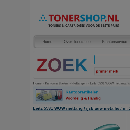
Home
Over Tonershop
Klantenservice
printer merk
Home
>
Kantoorartikelen
>
Niettangen
>
Leitz 5531 WOW niettang / ijs
Kantoorartikelen
Voordelig & Handig
Leitz 5531 WOW niettang / ijsblauw metallic / nr. 