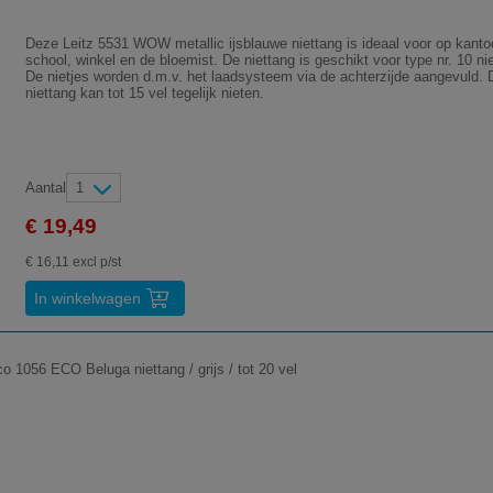
Deze Leitz 5531 WOW metallic ijsblauwe niettang is ideaal voor op kanto
school, winkel en de bloemist. De niettang is geschikt voor type nr. 10 nie
De nietjes worden d.m.v. het laadsysteem via de achterzijde aangevuld.
niettang kan tot 15 vel tegelijk nieten.
Aantal
1
€ 19,49
€ 16,11 excl p/st
In winkelwagen
o 1056 ECO Beluga niettang / grijs / tot 20 vel