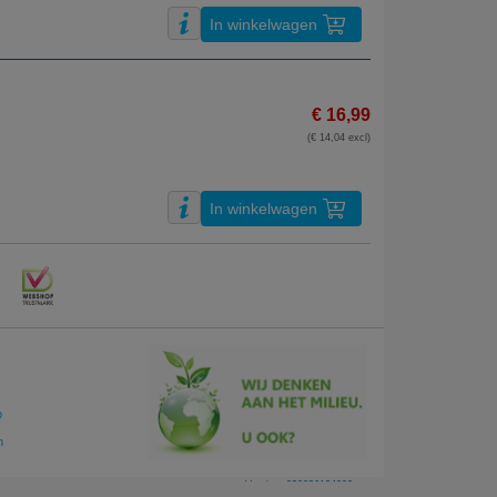
In winkelwagen
€ 16,99
(€ 14,04 excl)
In winkelwagen
p
n
Version: 030826124909