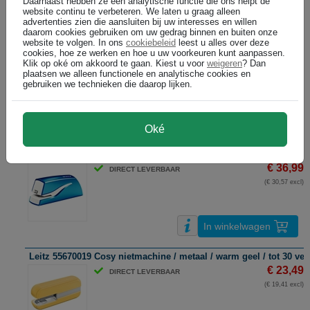
Daarnaast hebben ze een analytische functie die ons helpt de
website continu te verbeteren. We laten u graag alleen
In winkelwagen
advertenties zien die aansluiten bij uw interesses en willen
daarom cookies gebruiken om uw gedrag binnen en buiten onze
website te volgen. In ons
cookiebeleid
leest u alles over deze
Leitz 5560 langarm nietmachine / metaal / zilver / 40 vel
cookies, hoe ze werken en hoe u uw voorkeuren kunt aanpassen.
Klik op oké om akkoord te gaan. Kiest u voor
weigeren
? Dan
€ 66,99
DIRECT LEVERBAAR
plaatsen we alleen functionele en analytische cookies en
(€ 55,36 excl)
gebruiken we technieken die daarop lijken.
In winkelwagen
Oké
Leitz 5566 WOW elektrische nietmachine / blauw / 10 vel
€ 36,99
DIRECT LEVERBAAR
(€ 30,57 excl)
In winkelwagen
Leitz 55670019 Cosy nietmachine / metaal / warm geel / tot 30 vel
€ 23,49
DIRECT LEVERBAAR
(€ 19,41 excl)