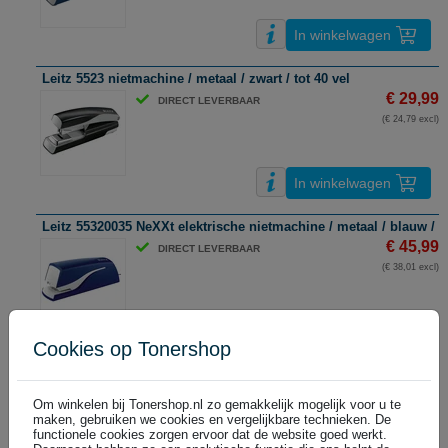
In winkelwagen
Leitz 5523 nietmachine / metaal / zwart / tot 40 vel
€ 29,99
DIRECT LEVERBAAR
(€ 24,79 excl)
In winkelwagen
Leitz 55320035 NeXXt elektrische nietmachine / metaal / blauw / to
€ 45,99
DIRECT LEVERBAAR
(€ 38,01 excl)
In winkelwagen
Cookies op Tonershop
Leitz 5552 Heavy Duty Flat Clinch nietmachine / metaal / grijs / tot
€ 49,99
DIRECT LEVERBAAR
Om winkelen bij Tonershop.nl zo gemakkelijk mogelijk voor u te
(€ 41,31 excl)
maken, gebruiken we cookies en vergelijkbare technieken. De
functionele cookies zorgen ervoor dat de website goed werkt.