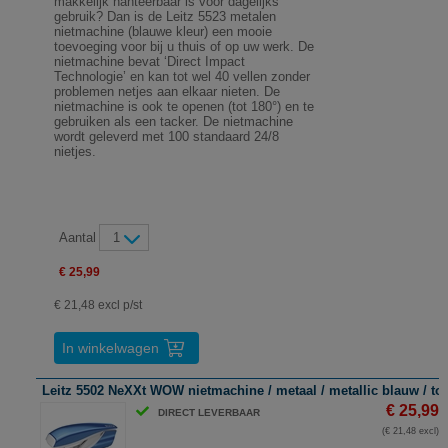
makkelijk hanteerbaar is voor dagelijks
gebruik? Dan is de Leitz 5523 metalen
nietmachine (blauwe kleur) een mooie
toevoeging voor bij u thuis of op uw werk. De
nietmachine bevat ‘Direct Impact
Technologie’ en kan tot wel 40 vellen zonder
problemen netjes aan elkaar nieten. De
nietmachine is ook te openen (tot 180°) en te
gebruiken als een tacker. De nietmachine
wordt geleverd met 100 standaard 24/8
nietjes.
Aantal
1
€ 25,99
€ 21,48 excl p/st
In winkelwagen
Leitz 5502 NeXXt WOW nietmachine / metaal / metallic blauw / tot
€ 25,99
DIRECT LEVERBAAR
(€ 21,48 excl)