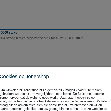
/ 5000 stuks
1/4 strong nietjes gegalvaniseerd / tot 15 vel / 5000 stuks
2 x 1500 nietjes
Cookies op Tonershop
23271900 R5020/5025 nietcassette / tot 25 vel / 2 x 1500 nietjes
Om winkelen bij Tonershop.nl zo gemakkelijk mogelijk voor u te maken,
gebruiken we cookies en vergelijkbare technieken. De functionele cookies
zorgen ervoor dat de website goed werkt. Daarnaast hebben ze een
analytische functie die ons helpt de website continu te verbeteren. We laten u
graag alleen advertenties zien die aansluiten bij uw interesses en willen
daarom cookies gebruiken om uw gedrag binnen en buiten onze website te