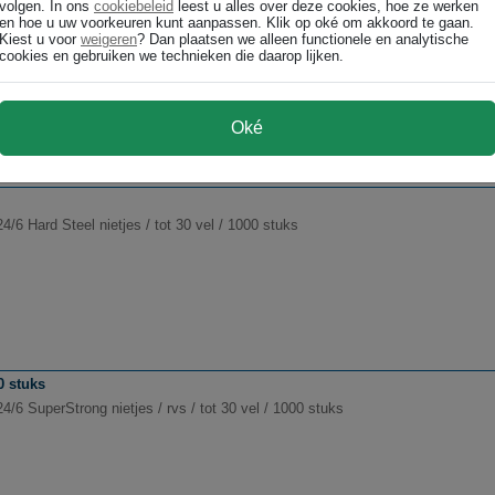
volgen. In ons
cookiebeleid
leest u alles over deze cookies, hoe ze werken
en hoe u uw voorkeuren kunt aanpassen. Klik op oké om akkoord te gaan.
Kiest u voor
weigeren
? Dan plaatsen we alleen functionele en analytische
4/6 red stripe strong nietjes (2000 stuks)
cookies en gebruiken we technieken die daarop lijken.
Oké
4/6 Hard Steel nietjes / tot 30 vel / 1000 stuks
0 stuks
4/6 SuperStrong nietjes / rvs / tot 30 vel / 1000 stuks