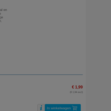
al en
e
tje
n.
€ 1,99
(€ 1,64 excl)
In winkelwagen