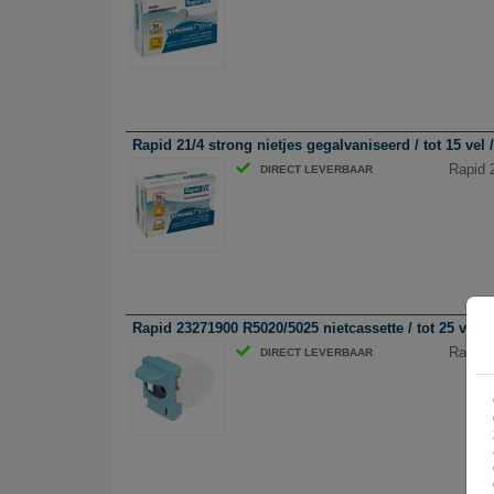
Rapid 21/4 strong nietjes gegalvaniseerd / tot 15 vel 
Rapid 2
DIRECT LEVERBAAR
Rapid 23271900 R5020/5025 nietcassette / tot 25 vel / 
Rapid 
DIRECT LEVERBAAR