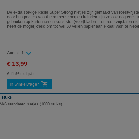
De extra stevige Rapid Super Strong nietjes zijn gemaakt van roestvrijsta
door hun pootjes van 6 mm met scherpe uiteinden zijn ze ook nog eens t
gebruiken op kartonnen en kunststof (voor)bladen. Eén roetsvrijstalen nie
heeft de mogelijkheid om tot wel 30 vellen papier aan elkaar vast te niete
Aantal
1
€ 13,99
€ 11,56 excl p/st
In winkelwagen
0 stuks
24/6 standaard nietjes (1000 stuks)