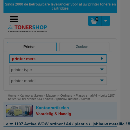
Sinds 2000 de betrouwbare leverancier voor al uw printer toners en
cartridges
0
Printer
Zoeken
printer merk
printer type
printer model
Home
>
Kantoorartikelen
>
Mappen - Ordners
>
Plastic smal A4
>
Leitz 1107
Active WOW ordner / A4 / plastic / ijsblauw metallic / 50mm
Kantoorartikelen
Voordelig & Handig
Leitz 1107 Active WOW ordner / A4 / plastic / ijsblauw metallic /