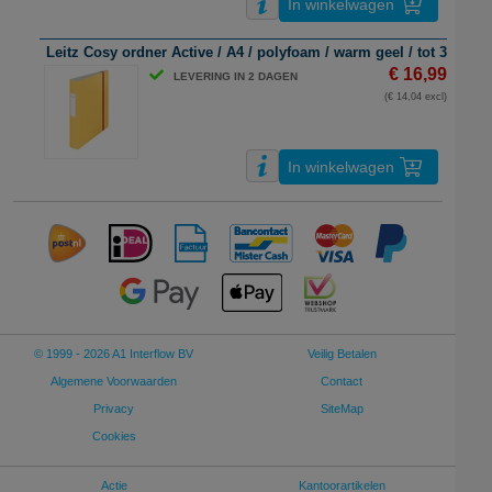
In winkelwagen
Leitz Cosy ordner Active / A4 / polyfoam / warm geel / tot 350 vel
€ 16,99
LEVERING IN 2 DAGEN
(€ 14,04 excl)
In winkelwagen
© 1999 - 2026 A1 Interflow BV
Veilig Betalen
Algemene Voorwaarden
Contact
Privacy
SiteMap
Cookies
Actie
Kantoorartikelen