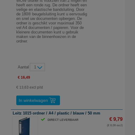
WOW ordner is voorzien van 2 ringen en
heeft een ronde rug. De ordner heeft een
veilige en elastische bandsluiting. Door
de 180® beugelsluiting kunt u eenvoudig
en snel uw documenten opbergen. De
ordner is geschikt voor maximaal 350
vel A4 documenten / papieren. Voor de
kleinere documenten kunt u gebruik
maken van de binnenhoezen in de
ordner.
Aantal
1
€ 16,49
€ 13,63 excl p/st
In winkelwagen
Leitz 1015 ordner / A4 / plastic / blauw / 50 mm
€ 9,79
DIRECT LEVERBAAR
(€ 8,09 excl)