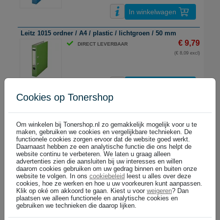
In winkelwagen
Leitz 1015 ordner / A4 / plastic / lichtgroen / 50 mm
€ 9,79
DIRECT LEVERBAAR
(€ 8,09 excl)
In winkelwagen
Cookies op Tonershop
Leitz 1015 ordner / A4 / plastic / lichtrood / 50 mm
€ 9,79
DIRECT LEVERBAAR
Om winkelen bij Tonershop.nl zo gemakkelijk mogelijk voor u te
(€ 8,09 excl)
maken, gebruiken we cookies en vergelijkbare technieken. De
functionele cookies zorgen ervoor dat de website goed werkt.
Daarnaast hebben ze een analytische functie die ons helpt de
website continu te verbeteren. We laten u graag alleen
In winkelwagen
advertenties zien die aansluiten bij uw interesses en willen
daarom cookies gebruiken om uw gedrag binnen en buiten onze
website te volgen. In ons
cookiebeleid
leest u alles over deze
Leitz 1015 ordner / A4 / plastic / oranje / 50 mm
cookies, hoe ze werken en hoe u uw voorkeuren kunt aanpassen.
€ 9,79
DIRECT LEVERBAAR
Klik op oké om akkoord te gaan. Kiest u voor
weigeren
? Dan
plaatsen we alleen functionele en analytische cookies en
(€ 8,09 excl)
gebruiken we technieken die daarop lijken.