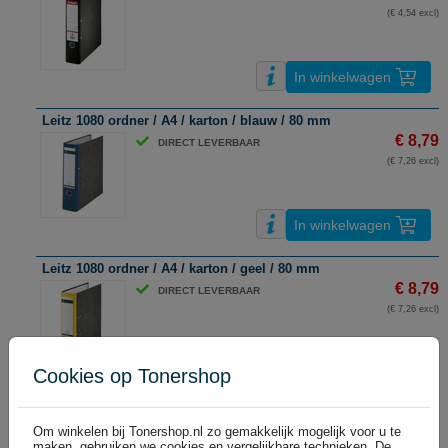
(€ 4,54 excl)
In winkelwagen
Leitz 1080 ordner / A4 / karton / blauw / 80 mm
€ 8,79
DIRECT LEVERBAAR
(€ 7,26 excl)
In winkelwagen
Leitz 1080 ordner / A4 / karton / geel / 80 mm
€ 8,79
DIRECT LEVERBAAR
(€ 7,26 excl)
Cookies op Tonershop
In winkelwagen
Leitz 1080 ordner / A4 / karton / grijs / 80 mm
Om winkelen bij Tonershop.nl zo gemakkelijk mogelijk voor u te
€ 8,79
DIRECT LEVERBAAR
maken, gebruiken we cookies en vergelijkbare technieken. De