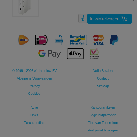
In winkelwagen
© 1999 - 2026 A1 Interflow BV
Veilig Betalen
Algemene Voorwaarden
Contact
Privacy
SiteMap
Cookies
Actie
Kantoorartikelen
Links
Lege inktpatronen
Terugzending
Tips van Tonershop
Veelgestelde vragen