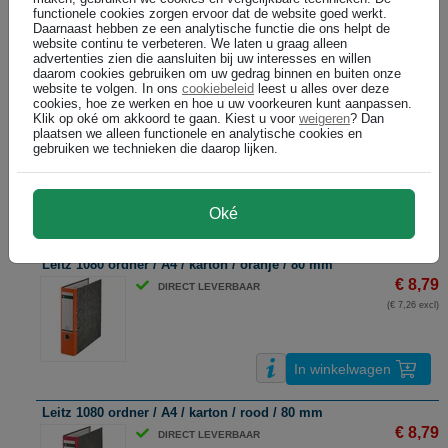
(€ 7,26 excl)
functionele cookies zorgen ervoor dat de website goed werkt.
Daarnaast hebben ze een analytische functie die ons helpt de
website continu te verbeteren. We laten u graag alleen
advertenties zien die aansluiten bij uw interesses en willen
In winkelwagen
daarom cookies gebruiken om uw gedrag binnen en buiten onze
website te volgen. In ons
cookiebeleid
leest u alles over deze
cookies, hoe ze werken en hoe u uw voorkeuren kunt aanpassen.
Leitz 1080 ordner / A4 / karton / groen / 80 mm
Klik op oké om akkoord te gaan. Kiest u voor
weigeren
? Dan
plaatsen we alleen functionele en analytische cookies en
€ 8,79
DIRECT LEVERBAAR
gebruiken we technieken die daarop lijken.
(€ 7,26 excl)
Oké
In winkelwagen
Leitz 1080 ordner / A4 / karton / oranje / 80 mm
€ 8,79
DIRECT LEVERBAAR
(€ 7,26 excl)
In winkelwagen
Leitz 1080 ordner / A4 / karton / rood / 80 mm
€ 8,79
DIRECT LEVERBAAR