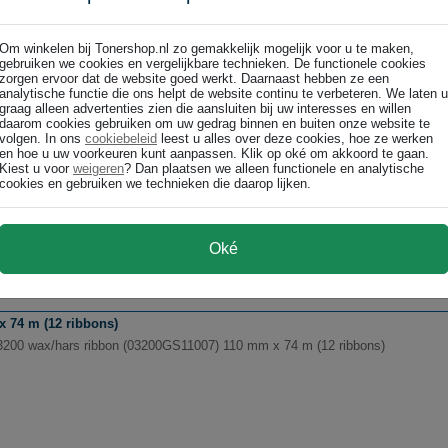
trol-L2
Om winkelen bij Tonershop.nl zo gemakkelijk mogelijk voor u te maken,
gebruiken we cookies en vergelijkbare technieken. De functionele cookies
zorgen ervoor dat de website goed werkt. Daarnaast hebben ze een
analytische functie die ons helpt de website continu te verbeteren. We laten u
graag alleen advertenties zien die aansluiten bij uw interesses en willen
daarom cookies gebruiken om uw gedrag binnen en buiten onze website te
volgen. In ons
cookiebeleid
leest u alles over deze cookies, hoe ze werken
en hoe u uw voorkeuren kunt aanpassen. Klik op oké om akkoord te gaan.
ters
Kiest u voor
weigeren
? Dan plaatsen we alleen functionele en analytische
detiket 10 * 15 cm
cookies en gebruiken we technieken die daarop lijken.
Oké
 74 m (12 ribbons)
3200 wax/hars ribbon (03200GS11007) 110 mm x 74 m (12 ribbons)