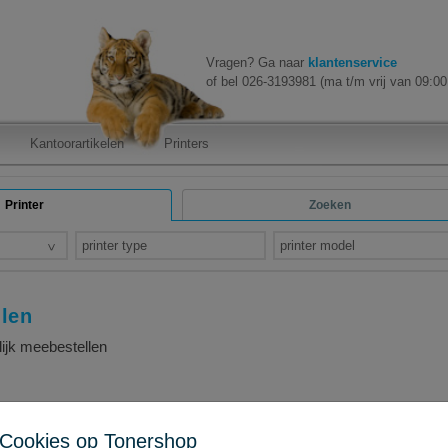
Vragen? Ga naar
klantenservice
of bel 026-3193981 (ma t/m vrij van 09:00 
Kantoorartikelen
Printers
Printer
Zoeken
printer type
printer model
llen
lijk meebestellen
Cookies op Tonershop