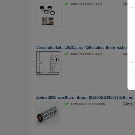
Magnee
DIRECT LEVERBAAR
Verzendetiket / 10x15cm / 450 stuks / thermische prin
Verzen
DIRECT LEVERBAAR
Zebra 3200 wax/hars ribbon (03200GS11007) 110 mm x
Zebra 
LEVERING IN 2 DAGEN