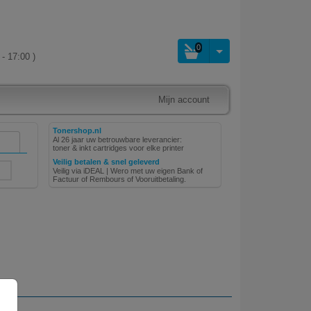
0
- 17:00 )
Mijn account
Tonershop.nl
Al 26 jaar uw betrouwbare leverancier:
toner & inkt cartridges voor elke printer
Veilig betalen & snel geleverd
Veilig via iDEAL | Wero met uw eigen Bank of
Factuur of Rembours of Vooruitbetaling.