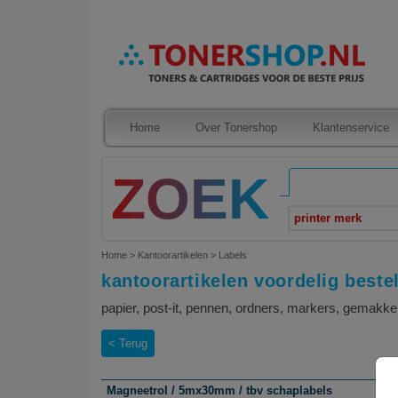
Home
Over Tonershop
Klantenservice
printer merk
Home
>
Kantoorartikelen
>
Labels
kantoorartikelen voordelig beste
papier, post-it, pennen, ordners, markers, gemakke
Terug
Magneetrol / 5mx30mm / tbv schaplabels