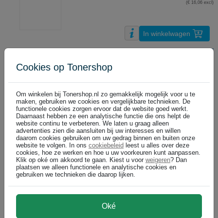
(€ 16,06 excl)
In winkelwagen
Hoppe Stedenmix koffiekoekjes / 150 stuks
€ 22,99
Cookies op Tonershop
DIRECT LEVERBAAR
(€ 21,09 excl)
Om winkelen bij Tonershop.nl zo gemakkelijk mogelijk voor u te
maken, gebruiken we cookies en vergelijkbare technieken. De
In winkelwagen
functionele cookies zorgen ervoor dat de website goed werkt.
Daarnaast hebben ze een analytische functie die ons helpt de
website continu te verbeteren. We laten u graag alleen
Hoppe Variëté Mix koffiekoekjes / 150 stuks
advertenties zien die aansluiten bij uw interesses en willen
€ 24,99
daarom cookies gebruiken om uw gedrag binnen en buiten onze
DIRECT LEVERBAAR
website te volgen. In ons
cookiebeleid
leest u alles over deze
(€ 22,93 excl)
cookies, hoe ze werken en hoe u uw voorkeuren kunt aanpassen.
Klik op oké om akkoord te gaan. Kiest u voor
weigeren
? Dan
plaatsen we alleen functionele en analytische cookies en
gebruiken we technieken die daarop lijken.
In winkelwagen
Lotus Biscoff speculoos dispenser / 150 stuks
Oké
€ 12,99
DIRECT LEVERBAAR