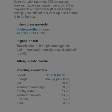
Deze verpakking bevat 200 speculoos
koekjes, deze zijn verpakt per stuk. Dit is
hygiënisch en hierdoor blijft ieder koekje
heerlijk vers. Ideaal dus voor op een kantoor
of in de horeca.
Inhoud en gewicht
Portiegrootte:
6 gram
Aantal Porties:
200
Ingredienten
Tarwebloem, suiker, plantaardige olie
(palm, koolzaad), kandijstroop, rijsmiddel
(E500).
Allergie-Informatie
Voedingswaarden
Soort
Per 100 ML/G
Energie
2046 kj (489 kcal)
Vet
18,4 g
Waarvan Verzadigd
8,6 g
Koolhydraten
73,9 g
Waarvan suikers
33,6 g
Eiwitten
5,7 g
Zout
0,8 g