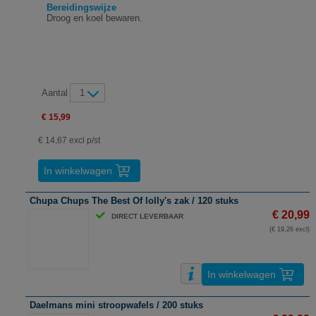
Bereidingswijze
Droog en koel bewaren.
Aantal
1
€ 15,99
€ 14,67 excl p/st
In winkelwagen
Chupa Chups The Best Of lolly's zak / 120 stuks
€ 20,99
DIRECT LEVERBAAR
(€ 19,26 excl)
In winkelwagen
Daelmans mini stroopwafels / 200 stuks